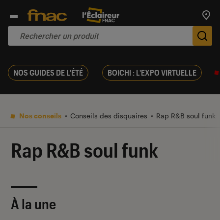
Trouv
De
NOS GUIDES DE L'ÉTÉ
BOICHI : L'EXPO VIRTUELLE
Nos conseils
Conseils des disquaires
Rap R&B soul funk
Rap R&B soul funk
À la une