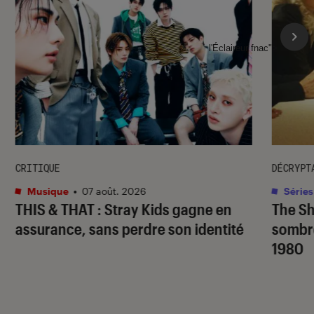
l'Éclaireur fnac">
CRITIQUE
DÉCRYPT
Musique
•
07 août. 2026
Séries
THIS & THAT
: Stray Kids gagne en
The S
assurance, sans perdre son identité
sombr
1980