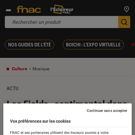
Trouv
De
NOS GUIDES DE L'ÉTÉ
BOICHI : L'EXPO VIRTUELLE
Culture
Musique
ACTU
Lee Fields : sentimental dans
Continuer sans accepter
l’âme
Vos préférences sur les cookies
04 novembre 2022
・
Par
Christophe Augros
FNAC et ses partenaires utilisent des traceurs soumis à votre