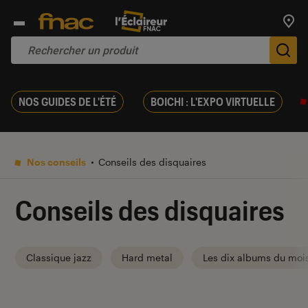
Trouv
De
NOS GUIDES DE L'ÉTÉ
BOICHI : L'EXPO VIRTUELLE
Nos conseils
Conseils des disquaires
Conseils des disquaires
Classique jazz
Hard metal
Les dix albums du moi