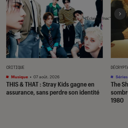
l'Éclaireur fnac">
CRITIQUE
DÉCRYPT
Musique
•
07 août. 2026
Séries
THIS & THAT
: Stray Kids gagne en
The S
assurance, sans perdre son identité
sombr
1980