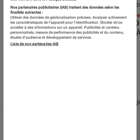
SÉLECTION
SÉLECTI
Nos partenaires publicitaires (IAB) traitent des données selon les
finalités suivantes :
Musique
•
30 juin 2026
Musiq
Utiliser des données de géolocalisation précises. Analyser activement
Les 10 albums des mois de
Les 10
les caractéristiques de l’appareil pour l’identification. Stocker et/ou
accéder à des informations sur un appareil. Publicités et contenu
juillet/août 2026
juille
personnalisés, mesure de performance des publicités et du contenu,
études d’audience et développement de services.
Liste de nos partenaires IAB
Nos derniers contenus
Tout
Articles
Événéments
Sélections et g