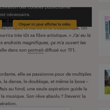
activation des cookies publicitaires
est nécessaire.
par la musique
Cliquer ici pour afficher la vidéo
Martinique, le Maroc et la Guadeloupe. Un
urrira très tôt sa fibre artistique. «
J’ai eu la
s endroits magnifiques, ça m’a ouvert les
t-elle dans son
portrait
diffusé sur TF1.
rdante, elle se passionne pour de multiples
no, la danse, le doublage, et même la boxe –
Mais au fond, une seule aspiration guide la
ns la musique. Son rêve absolu ? Devenir la
ération.