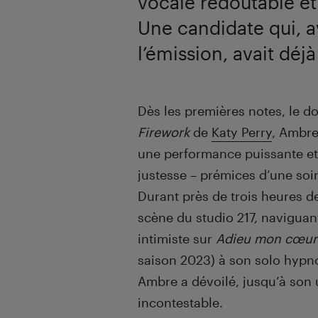
vocale redoutable et
Une candidate qui, 
l’émission, avait déj
Introduction
Dès les premières notes, le dou
Firework
de
Katy Perry
, Ambre
une performance puissante et
justesse – prémices d’une soi
Durant près de trois heures de
scène du studio 217, naviguan
intimiste sur
Adieu mon cœur
saison
2023) à son solo hypn
Ambre a dévoilé, jusqu’à son 
incontestable.