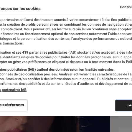
e public ?
Continu
rences sur les cookies
 partenaires utilisent des traceurs soumis à votre consentement à des fins publicita
r la création de profils personnalisés en combinant les données de navigation et l
e compte client. Vous pouvez refuser les traceurs via le lien "continuer sans accepter"
 nécessaires au fonctionnement optimal de nos services notamment l’aide dans vot
atalogue et la personnalisation des contenus, l’analyse des performances de notre si
s transactions.
isation et ses
419
partenaires publicitaires (IAB) stockent et/ou accèdent à des inf
Sél
es identifiants uniques de cookies pour traiter les données personnelles, sur un appa
pter ou gérer vos préférences en cliquant ci-dessous ou à tout moment dans la
Poli
res publicitaires (IAB) traitent des données selon les finalités suivantes :
 données de géolocalisation précises. Analyser activement les caractéristiques de l’
tion. Stocker et/ou accéder à des informations sur un appareil. Publicités et contenu
erformance des publicités et du contenu, études d’audience et développement de se
s partenaires IAB
S PRÉFÉRENCES
J'