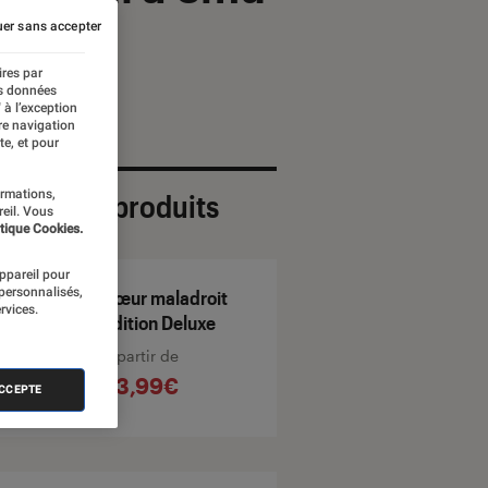
er sans accepter
ires par
es données
 à l’exception
re navigation
te, et pour
ormations,
ection de produits
reil. Vous
tique Cookies.
appareil pour
 personnalisés,
Cœur maladroit
rvices.
Édition Deluxe
À partir de
23,99€
ACCEPTE