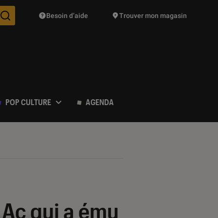
Besoin d’aide
Trouver mon magasin
Des suggestions de produits vont vous être proposées pendant vo
POP CULTURE
AGENDA
r Ac qui a ému