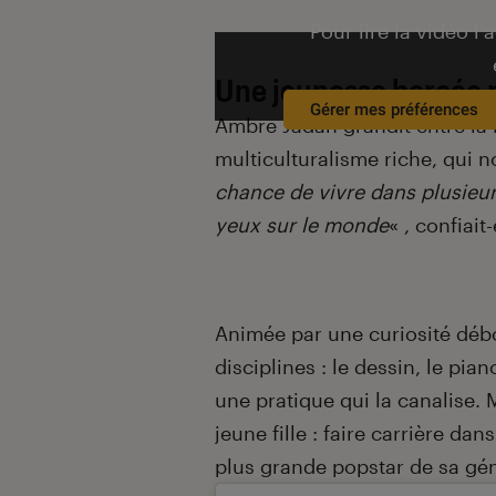
Pour lire la vidéo l’
Une jeunesse bercée 
Gérer mes préférences
Ambre Jadah grandit entre la 
multiculturalisme riche, qui no
chance de vivre dans plusieur
yeux sur le monde
« , confiai
Animée par une curiosité débo
disciplines : le dessin, le pia
une pratique qui la canalise. 
jeune fille : faire carrière da
plus grande popstar de sa gén