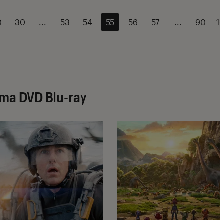
0
30
...
53
54
55
56
57
...
90
éma DVD Blu-ray