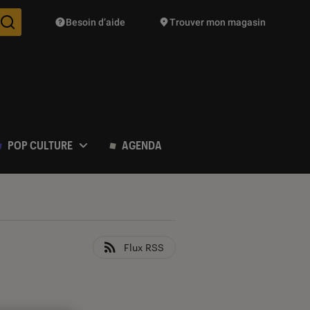
Besoin d’aide
Trouver mon magasin
Des suggestions de produits vont vous être proposées pendant vo
POP CULTURE
AGENDA
Flux RSS