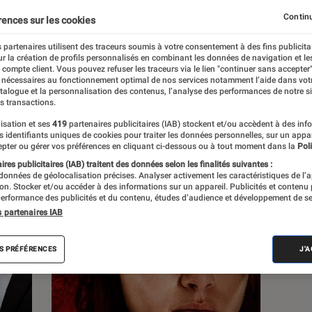
Continu
rences sur les cookies
 partenaires utilisent des traceurs soumis à votre consentement à des fins publicita
r la création de profils personnalisés en combinant les données de navigation et l
s
e compte client. Vous pouvez refuser les traceurs via le lien "continuer sans accepter"
 nécessaires au fonctionnement optimal de nos services notamment l’aide dans vot
atalogue et la personnalisation des contenus, l’analyse des performances de notre si
s transactions.
 guides
isation et ses
419
partenaires publicitaires (IAB) stockent et/ou accèdent à des inf
es identifiants uniques de cookies pour traiter les données personnelles, sur un appa
pter ou gérer vos préférences en cliquant ci-dessous ou à tout moment dans la
Poli
res publicitaires (IAB) traitent des données selon les finalités suivantes :
 données de géolocalisation précises. Analyser activement les caractéristiques de l’
tion. Stocker et/ou accéder à des informations sur un appareil. Publicités et contenu
erformance des publicités et du contenu, études d’audience et développement de se
s partenaires IAB
S PRÉFÉRENCES
J'