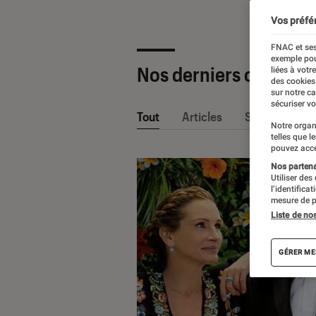
Vos préfé
FNAC et ses
exemple pou
Nos derniers contenu
liées à votr
des cookies
sur notre c
sécuriser vo
Tout
Articles
Sélections et
Notre organ
telles que l
pouvez acce
Nos partenai
Utiliser des
l’identifica
mesure de p
Liste de no
GÉRER ME