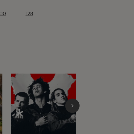
100
...
128