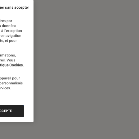
er sans accepter
ires par
es données
 à l’exception
re navigation
te, et pour
ormations,
reil. Vous
tique Cookies.
appareil pour
 personnalisés,
rvices.
ACCEPTE