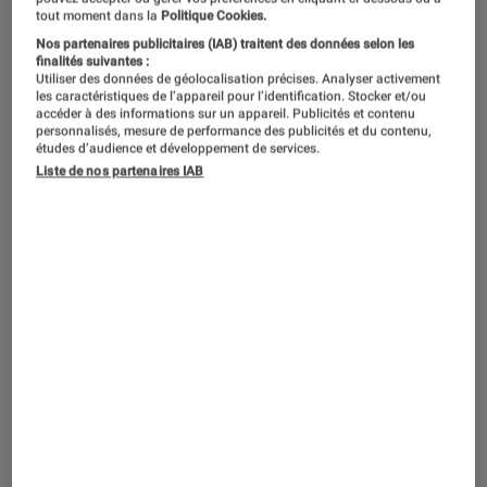
tout moment dans la
Politique Cookies.
marqué les esprits par leur singularité,
Nos partenaires publicitaires (IAB) traitent des données selon les
leur courage, ou encore leur charisme.
finalités suivantes :
Utiliser des données de géolocalisation précises. Analyser activement
Nous revenons aujourd’hui sur le
les caractéristiques de l’appareil pour l’identification. Stocker et/ou
accéder à des informations sur un appareil. Publicités et contenu
personnage de Neytiri dans Avatar.
personnalisés, mesure de performance des publicités et du contenu,
études d’audience et développement de services.
Personnage à la sincérité et
Liste de nos partenaires IAB
l’authenticité si marquantes qu’elle
nous invite à la reconsidération de nos
modes de vies modernes. Une
incarnation de l’essentiel et de la force
du féminin, Neytiri est moins
inaccessible qu’on ne le croit;
Le retour d’
Avatar
et de Neytiri
Avatar
, le film de
James Cameron
sorti il y a