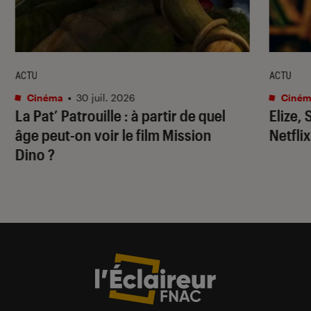
ACTU
ACTU
Cinéma
•
30 juil. 2026
Ciném
La Pat’ Patrouille
: à partir de quel
Elize,
âge peut-on voir le film
Mission
Netflix
Dino
?