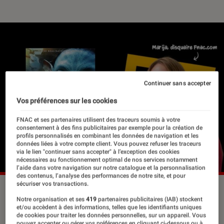
Continuer sans accepter
Vos préférences sur les cookies
FNAC et ses partenaires utilisent des traceurs soumis à votre
consentement à des fins publicitaires par exemple pour la création de
profils personnalisés en combinant les données de navigation et les
données liées à votre compte client. Vous pouvez refuser les traceurs
via le lien "continuer sans accepter" à l’exception des cookies
nécessaires au fonctionnement optimal de nos services notamment
l’aide dans votre navigation sur notre catalogue et la personnalisation
des contenus, l’analyse des performances de notre site, et pour
sécuriser vos transactions.
Notre organisation et ses
419
partenaires publicitaires (IAB) stockent
Ces personnages ont changé l’image
et/ou accèdent à des informations, telles que les identifiants uniques
de cookies pour traiter les données personnelles, sur un appareil. Vous
de la femme au cinéma. Elles ont
pouvez accepter ou gérer vos préférences en cliquant ci-dessous ou à