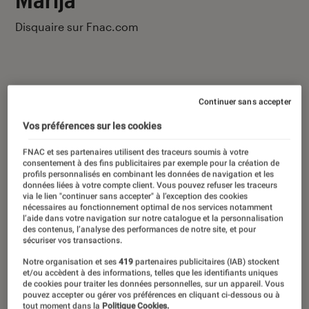
Disquaire sur Fnac.com
Continuer sans accepter
Ses derniers contenus
Vos préférences sur les cookies
FNAC et ses partenaires utilisent des traceurs soumis à votre
consentement à des fins publicitaires par exemple pour la création de
profils personnalisés en combinant les données de navigation et les
données liées à votre compte client. Vous pouvez refuser les traceurs
via le lien "continuer sans accepter" à l’exception des cookies
nécessaires au fonctionnement optimal de nos services notamment
l’aide dans votre navigation sur notre catalogue et la personnalisation
des contenus, l’analyse des performances de notre site, et pour
sécuriser vos transactions.
Notre organisation et ses
419
partenaires publicitaires (IAB) stockent
et/ou accèdent à des informations, telles que les identifiants uniques
de cookies pour traiter les données personnelles, sur un appareil. Vous
pouvez accepter ou gérer vos préférences en cliquant ci-dessous ou à
tout moment dans la
Politique Cookies.