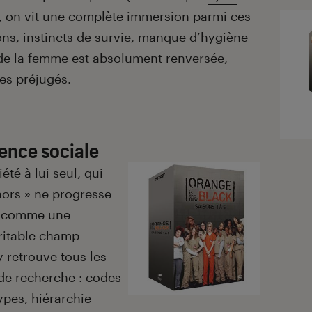
x, on vit une complète immersion parmi ces
ns, instincts de survie, manque d’hygiène
 de la femme est absolument renversée,
ses préjugés.
ence sociale
été à lui seul, qui
hors » ne progresse
nc comme une
ritable champ
y retrouve tous les
de recherche : codes
pes, hiérarchie