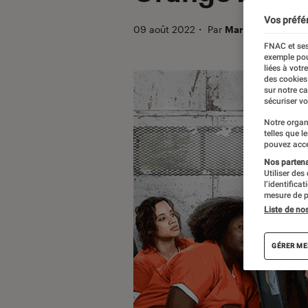
Vos préfé
09 août 2022
・
Par
Marija
FNAC et ses
exemple pou
liées à votr
des cookies
sur notre c
sécuriser vo
Notre organ
telles que l
pouvez acce
Nos partenai
Utiliser des
l’identifica
mesure de p
Liste de no
GÉRER ME