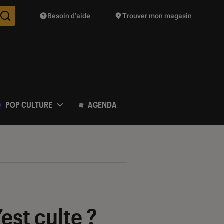
Besoin d’aide
Trouver mon magasin
Des suggestions de produits vont vous être proposées pendant vo
POP CULTURE
AGENDA
est culte ?