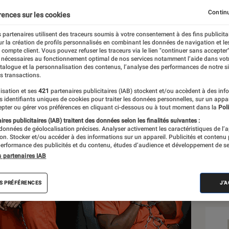
Continu
rences sur les cookies
 partenaires utilisent des traceurs soumis à votre consentement à des fins publicita
r la création de profils personnalisés en combinant les données de navigation et l
e compte client. Vous pouvez refuser les traceurs via le lien "continuer sans accepter"
 nécessaires au fonctionnement optimal de nos services notamment l’aide dans vot
Sél
atalogue et la personnalisation des contenus, l’analyse des performances de notre si
s transactions.
isation et ses
421
partenaires publicitaires (IAB) stockent et/ou accèdent à des inf
es identifiants uniques de cookies pour traiter les données personnelles, sur un appa
pter ou gérer vos préférences en cliquant ci-dessous ou à tout moment dans la
Poli
res publicitaires (IAB) traitent des données selon les finalités suivantes :
 données de géolocalisation précises. Analyser activement les caractéristiques de l’
tion. Stocker et/ou accéder à des informations sur un appareil. Publicités et contenu
erformance des publicités et du contenu, études d’audience et développement de se
s partenaires IAB
S PRÉFÉRENCES
J'