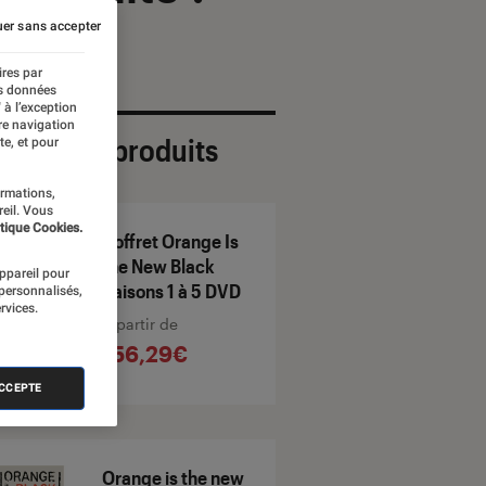
er sans accepter
ires par
es données
 à l’exception
re navigation
ection de produits
te, et pour
ormations,
reil. Vous
tique Cookies.
Coffret Orange Is
the New Black
appareil pour
Saisons 1 à 5 DVD
 personnalisés,
rvices.
À partir de
156,29€
ACCEPTE
Orange is the new