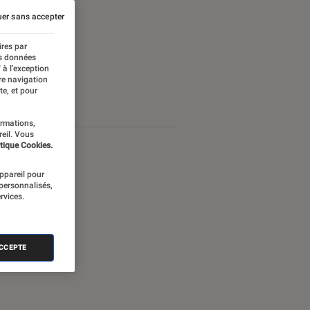
er sans accepter
ires par
es données
 à l’exception
re navigation
te, et pour
ormations,
reil. Vous
tique Cookies.
appareil pour
 personnalisés,
rvices.
ACCEPTE