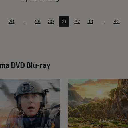
.
20
...
29
30
31
32
33
...
40
éma DVD Blu-ray