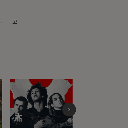
...
57