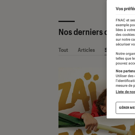
Vos préfé
FNAC et ses
exemple pou
Nos derniers contenu
liées à votr
des cookies
sur notre c
sécuriser vo
Tout
Articles
Sélections et
Notre organ
telles que l
pouvez acce
Nos partenai
Utiliser des
l’identifica
mesure de p
Liste de no
GÉRER ME