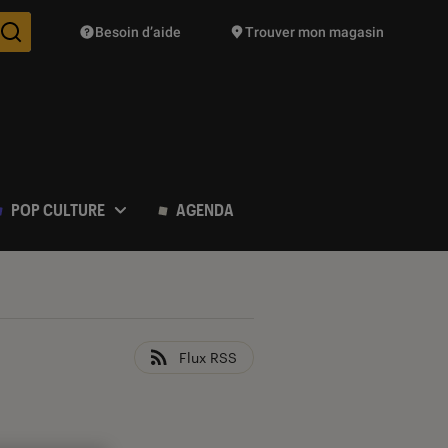
Besoin d’aide
Trouver mon magasin
Des suggestions de produits vont vous être proposées pendant vo
POP CULTURE
AGENDA
Flux RSS