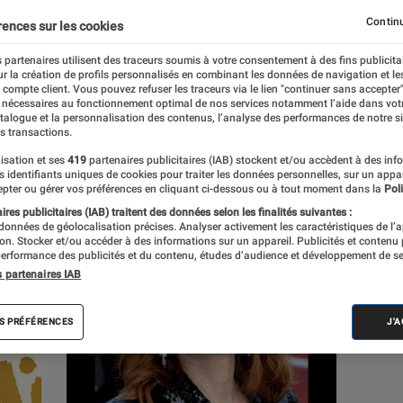
Continu
rences sur les cookies
 partenaires utilisent des traceurs soumis à votre consentement à des fins publicita
r la création de profils personnalisés en combinant les données de navigation et l
s
e compte client. Vous pouvez refuser les traceurs via le lien "continuer sans accepter"
 nécessaires au fonctionnement optimal de nos services notamment l’aide dans vot
atalogue et la personnalisation des contenus, l’analyse des performances de notre si
s transactions.
 guides
isation et ses
419
partenaires publicitaires (IAB) stockent et/ou accèdent à des inf
es identifiants uniques de cookies pour traiter les données personnelles, sur un appa
pter ou gérer vos préférences en cliquant ci-dessous ou à tout moment dans la
Poli
res publicitaires (IAB) traitent des données selon les finalités suivantes :
 données de géolocalisation précises. Analyser activement les caractéristiques de l’
tion. Stocker et/ou accéder à des informations sur un appareil. Publicités et contenu
erformance des publicités et du contenu, études d’audience et développement de se
s partenaires IAB
S PRÉFÉRENCES
J'