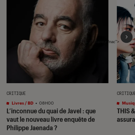
l'Éclaireur fnac">
CRITIQUE
CRITIQU
Livres / BD
•
08H00
Musiq
L’inconnue du quai de Javel : que
THIS 
vaut le nouveau livre enquête de
assura
Philippe Jaenada ?