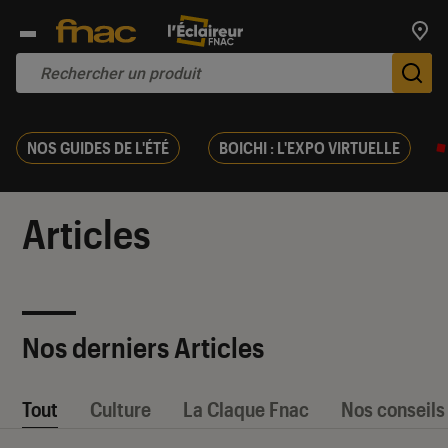
Trouv
De
NOS GUIDES DE L'ÉTÉ
BOICHI : L'EXPO VIRTUELLE
Articles
Nos derniers Articles
Tout
Culture
La Claque Fnac
Nos conseils