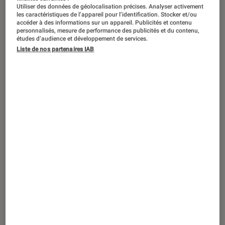
ACTU
Utiliser des données de géolocalisation précises. Analyser activement
les caractéristiques de l’appareil pour l’identification. Stocker et/ou
Séries
•
20 août. 2025
accéder à des informations sur un appareil. Publicités et contenu
personnalisés, mesure de performance des publicités et du contenu,
Julie Delpy en cheffe d’État dans
études d’audience et développement de services.
Hostage
, le nouveau thriller de Netflix
Liste de nos partenaires IAB