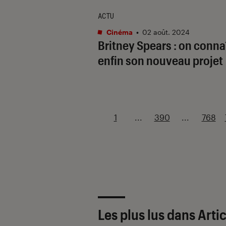
ACTU
Cinéma
•
02 août. 2024
Britney Spears : on conna
enfin son nouveau projet
1
...
390
...
768
Les plus lus dans Arti