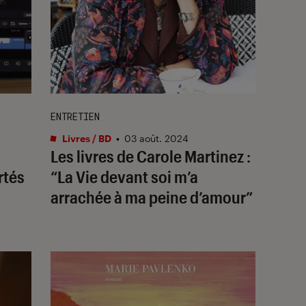
ENTRETIEN
Livres / BD
•
03 août. 2024
Les livres de Carole Martinez :
rtés
“
La Vie devant soi
m’a
arrachée à ma peine d’amour”