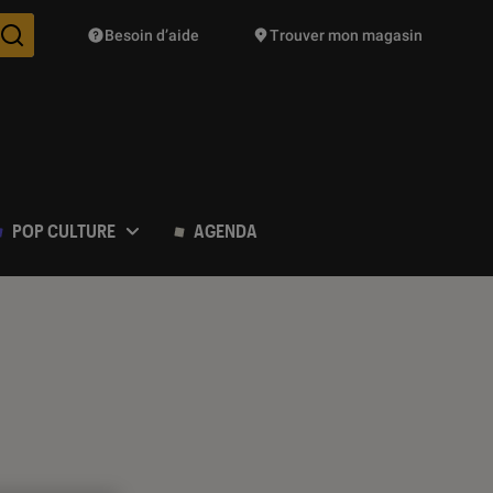
Besoin d’aide
Trouver mon magasin
Des suggestions de produits vont vous être proposées pendant vo
POP CULTURE
AGENDA