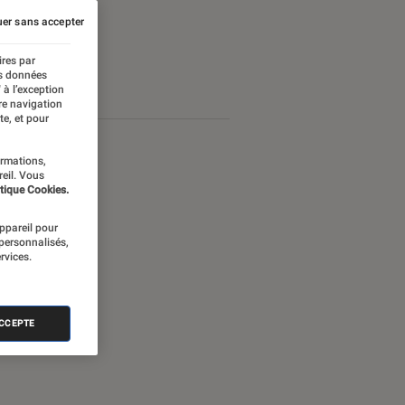
er sans accepter
ires par
es données
 à l’exception
re navigation
te, et pour
ormations,
reil. Vous
tique Cookies.
appareil pour
 personnalisés,
rvices.
ACCEPTE