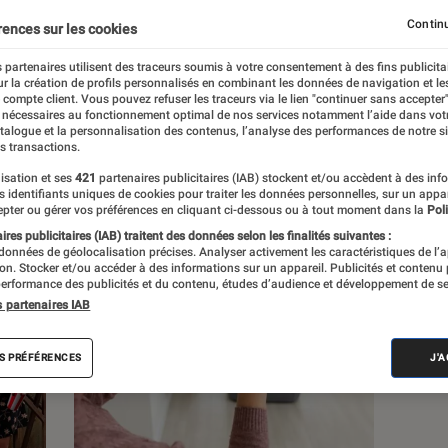
Continu
rences sur les cookies
 partenaires utilisent des traceurs soumis à votre consentement à des fins publicita
r la création de profils personnalisés en combinant les données de navigation et l
e compte client. Vous pouvez refuser les traceurs via le lien "continuer sans accepter"
c
Nos conseils
Pop Culture
Tech
 nécessaires au fonctionnement optimal de nos services notamment l’aide dans vot
atalogue et la personnalisation des contenus, l’analyse des performances de notre si
s transactions.
isation et ses
421
partenaires publicitaires (IAB) stockent et/ou accèdent à des inf
es identifiants uniques de cookies pour traiter les données personnelles, sur un appa
pter ou gérer vos préférences en cliquant ci-dessous ou à tout moment dans la
Poli
res publicitaires (IAB) traitent des données selon les finalités suivantes :
 données de géolocalisation précises. Analyser activement les caractéristiques de l’
tion. Stocker et/ou accéder à des informations sur un appareil. Publicités et contenu
erformance des publicités et du contenu, études d’audience et développement de se
s partenaires IAB
S PRÉFÉRENCES
J'