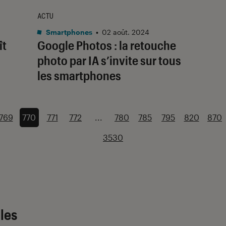
ACTU
Smartphones
•
02 août. 2024
ît
Google Photos : la retouche
photo par IA s’invite sur tous
les smartphones
769
770
771
772
...
780
785
795
820
870
3530
cles