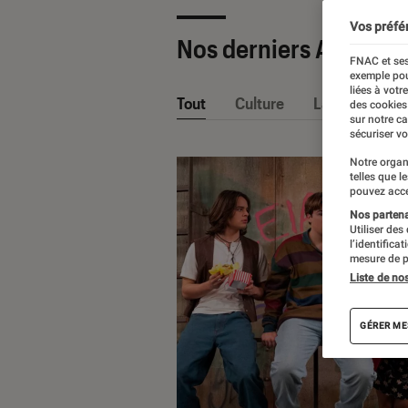
Vos préfé
Nos derniers Articles
FNAC et ses
exemple pou
liées à votr
Tout
Culture
La Claque Fna
des cookies
sur notre c
sécuriser vo
Notre organ
telles que l
pouvez acce
Nos partenai
Utiliser des
l’identifica
mesure de p
Liste de no
GÉRER ME