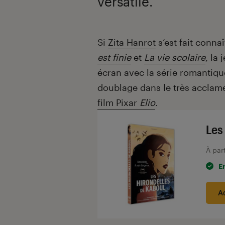
versatile.
Introduction
Si
Zita Hanrot
s’est fait conna
est finie
et
La vie scolaire
, la
écran avec la série romantiqu
doublage dans le très accla
film Pixar
Elio
.
Les
À par
E
A