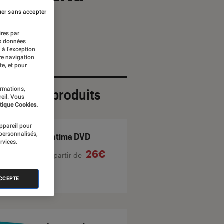
er sans accepter
ires par
es données
 à l’exception
re navigation
te, et pour
ormations,
ection de produits
reil. Vous
tique Cookies.
appareil pour
 personnalisés,
Fatima DVD
rvices.
26€
À partir de
ACCEPTE