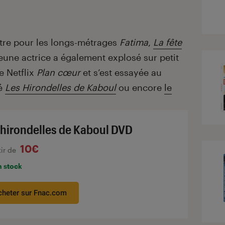
ître pour les longs-métrages
Fatima
,
La fête
 jeune actrice a également explosé sur petit
e Netflix
Plan cœur
et s’est essayée au
mé
Les Hirondelles de Kaboul
ou encore
le
 hirondelles de Kaboul DVD
10€
tir de
n stock
cheter sur Fnac.com