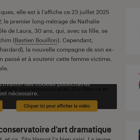
ues, elle est à l’affiche ce 23 juillet 2025
t
, le premier long-métrage de Nathalie
ôle de Laura, 30 ans, qui, avec sa fille, se
chim (
Bastien Bouillon
). Cependant,
 Chardard), la nouvelle compagne de son ex-
on passé et à soutenir cette femme victime,
ale.
activation des cookies publicitaires
s ample connaissance avec Zita Hanrot et
est nécessaire.
Cliquer ici pour afficher la vidéo
u conservatoire d’art dramatique
 et ça, Zita Hanrot l’a bien saisi. La jeune