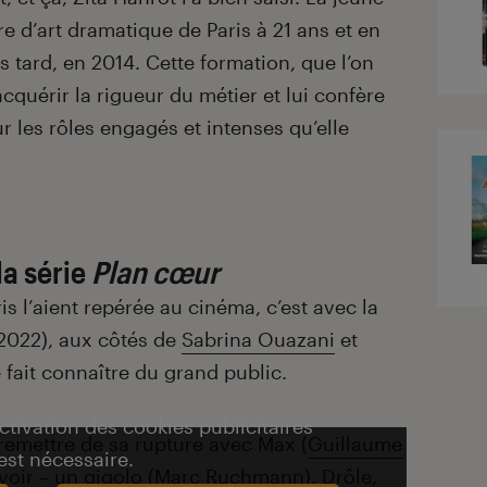
e d’art dramatique de Paris à 21 ans et en
s tard, en 2014. Cette formation, que l’on
acquérir la rigueur du métier et lui confère
ur les rôles engagés et intenses qu’elle
la série
Plan cœur
is l’aient repérée au cinéma, c’est avec la
2022), aux côtés de
Sabrina Ouazani
et
 fait connaître du grand public.
activation des cookies publicitaires
 remettre de sa rupture avec Max (
Guillaume
est nécessaire.
voir – un gigolo (
Marc Ruchmann
). Drôle,