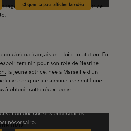
Cliquer ici pour afficher la vidéo
onnage fait mouche, porté par une actrice
te.
e un cinéma français en pleine mutation. En
 espoir féminin pour son rôle de Nesrine
on,
la jeune actrice, née à Marseille d’un
glaise d’origine jamaïcaine,
devient l’une
s à obtenir cette récompense.
activation des cookies publicitaires
est nécessaire.
ima DVD