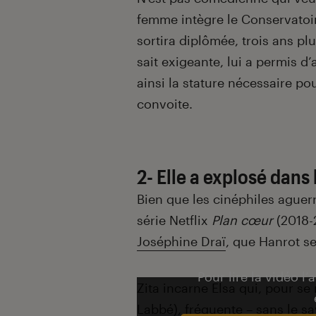
femme intègre le Conservatoir
sortira diplômée, trois ans plu
sait exigeante, lui a permis d’
ainsi la stature nécessaire po
convoite.
2- Elle a explosé dans 
Bien que les cinéphiles aguerr
série Netflix
Plan cœur
(2018-
Joséphine Draï
, que Hanrot se
Pour lire la vidéo l’
Zita incarne Elsa qui, pour se
Labbé
), fréquente – sans le sa