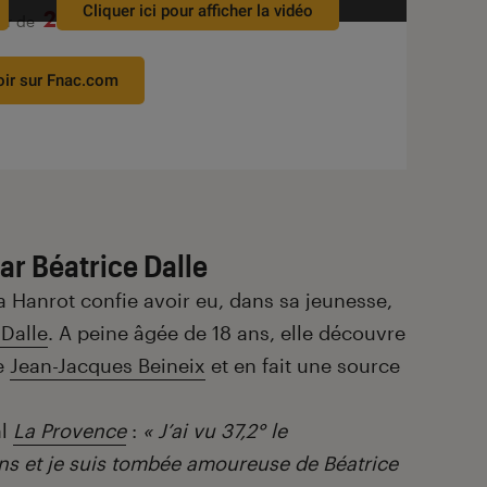
Cliquer ici pour afficher la vidéo
26€
tir de
oir sur Fnac.com
par Béatrice Dalle
a Hanrot confie avoir eu, dans sa jeunesse,
 Dalle
. A peine âgée de 18 ans, elle découvre
e
Jean-Jacques Beineix
et en fait une source
al
La Provence
:
« J’ai vu 37,2° le
 ans et je suis tombée amoureuse de Béatrice