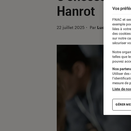
Hanrot
Vos préfé
FNAC et ses
exemple pou
22 juillet 2025
・
Par
Lucile B.
liées à votr
des cookies
sur notre c
sécuriser vo
Notre organ
telles que l
pouvez acce
Nos partenai
Utiliser des
l’identifica
mesure de p
Liste de no
GÉRER ME