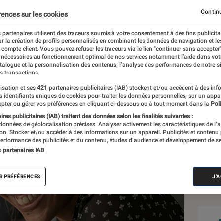
Continu
rences sur les cookies
 partenaires utilisent des traceurs soumis à votre consentement à des fins publicita
r la création de profils personnalisés en combinant les données de navigation et l
e compte client. Vous pouvez refuser les traceurs via le lien "continuer sans accepter"
 nécessaires au fonctionnement optimal de nos services notamment l’aide dans vot
atalogue et la personnalisation des contenus, l’analyse des performances de notre si
s transactions.
isation et ses
421
partenaires publicitaires (IAB) stockent et/ou accèdent à des inf
Sél
es identifiants uniques de cookies pour traiter les données personnelles, sur un appa
pter ou gérer vos préférences en cliquant ci-dessous ou à tout moment dans la
Poli
res publicitaires (IAB) traitent des données selon les finalités suivantes :
 données de géolocalisation précises. Analyser activement les caractéristiques de l’
tion. Stocker et/ou accéder à des informations sur un appareil. Publicités et contenu
erformance des publicités et du contenu, études d’audience et développement de se
s partenaires IAB
S PRÉFÉRENCES
J'