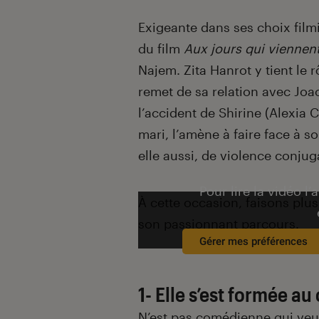
Exigeante dans ses choix filmiq
du film
Aux jours qui viennen
Najem. Zita Hanrot y tient le r
remet de sa relation avec Joa
l’accident de Shirine (Alexia
mari, l’amène à faire face à s
elle aussi, de violence conjug
Pour lire la vidéo l’
À
cette occasion, faisons plu
son passionnant parcours.
Gérer mes préférences
1- Elle s’est formée a
N’est pas comédienne qui veut,