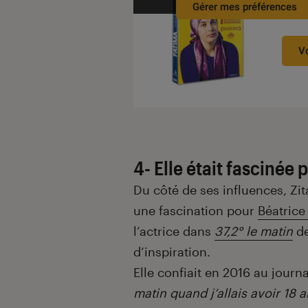
Gérer mes préférences
À par
V
4- Elle était fascinée 
Du côté de ses influences, Zit
une fascination pour
Béatrice
l’actrice dans
37,2° le matin
d
d’inspiration.
Elle confiait en 2016 au journ
matin quand j’allais avoir 18