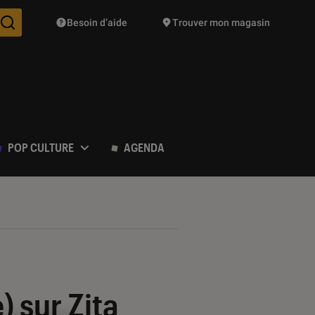
Besoin d’aide
Trouver mon magasin
Des suggestions de produits vont vous être proposées pendant vo
POP CULTURE
AGENDA
) sur Zita