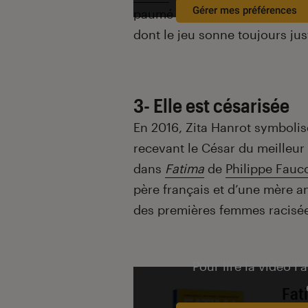
Gérer mes préférences
paumé et attachant, son pers
dont le jeu sonne toujours jus
3- Elle est césarisée
En 2016, Zita Hanrot symbolis
recevant le César du meilleur
dans
Fatima
de
Philippe Fauc
père français et d’une mère
an
des premières femmes racisée
Pour lire la vidéo l’
Fat