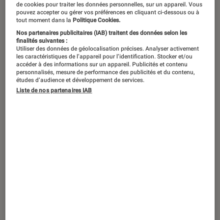
de cookies pour traiter les données personnelles, sur un appareil. Vous
pouvez accepter ou gérer vos préférences en cliquant ci-dessous ou à
Actrice, réalisatrice et figure du
tout moment dans la
Politique Cookies.
combat pour une plus grande
Nos partenaires publicitaires (IAB) traitent des données selon les
finalités suivantes :
diversité dans le cinéma français,
Utiliser des données de géolocalisation précises. Analyser activement
les caractéristiques de l’appareil pour l’identification. Stocker et/ou
Aïssa Maïga est au casting du
accéder à des informations sur un appareil. Publicités et contenu
personnalisés, mesure de performance des publicités et du contenu,
troisième film de la réalisatrice Erige
études d’audience et développement de services.
Liste de nos partenaires IAB
Sehiri, « Promis le ciel », présenté au
Festival de Cannes 2025. Échange
avec une artiste engagée, qui refuse
les rôles assignés, à l’écran comme
dans la vie.
Introduction
Son discours percutant sur le manque de
diversité dans le cinéma français avait