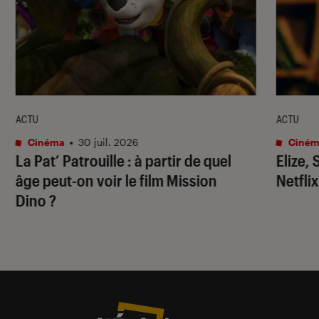
ACTU
ACTU
Cinéma
•
30 juil. 2026
Ciném
La Pat’ Patrouille
: à partir de quel
Elize,
âge peut-on voir le film
Mission
Netflix
Dino
?