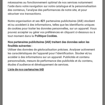
©Fnac
nécessaires au fonctionnement optimal de nos services notamment
l’aide dans votre navigation sur notre catalogue et la personnalisation
des contenus, l’analyse des performances de notre site, et pour
sécuriser vos transactions.
Depuis son lancement révolutionnaire
Notre organisation et ses
421
partenaires publicitaires (IAB) stockent
en 2007, l’iPhone d’Apple est devenu
et/ou accèdent à des informations, telles que les identifiants uniques
de cookies pour traiter les données personnelles, sur un appareil. Vous
bien plus qu’un simple smartphone ;
pouvez accepter ou gérer vos préférences en cliquant ci-dessous ou à
tout moment dans la
Politique Cookies.
c’est un symbole culturel et
Nos partenaires publicitaires (IAB) traitent des données selon les
technologique qui a transformé la
finalités suivantes :
Utiliser des données de géolocalisation précises. Analyser activement
manière dont nous interagissons avec
les caractéristiques de l’appareil pour l’identification. Stocker et/ou
accéder à des informations sur un appareil. Publicités et contenu
le monde numérique. L’histoire de
personnalisés, mesure de performance des publicités et du contenu,
études d’audience et développement de services.
l’iPhone est une saga fascinante qui a
Liste de nos partenaires IAB
révolutionné l’industrie mobile et a
changé notre façon de communiquer,
de travailler et de vivre.