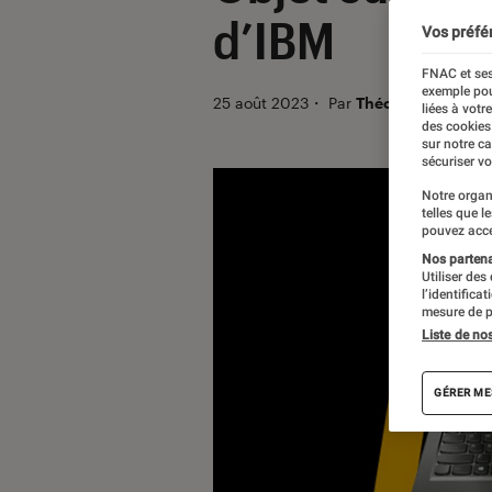
d’IBM
Vos préfé
FNAC et ses
exemple pou
25 août 2023
・
Par
Théo
liées à votr
des cookies
sur notre c
sécuriser vo
Notre organ
telles que l
pouvez acce
Nos partenai
Utiliser des
l’identifica
mesure de p
Liste de no
GÉRER ME