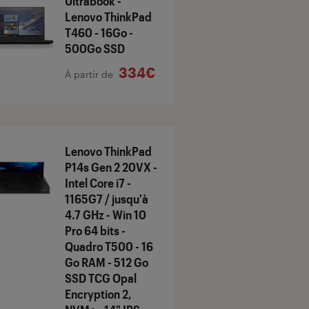
Ultrabook -
Lenovo ThinkPad
T460 - 16Go -
500Go SSD
334€
À partir de
Lenovo ThinkPad
P14s Gen 2 20VX -
Intel Core i7 -
1165G7 / jusqu'à
4.7 GHz - Win 10
Pro 64 bits -
Quadro T500 - 16
Go RAM - 512 Go
SSD TCG Opal
Encryption 2,