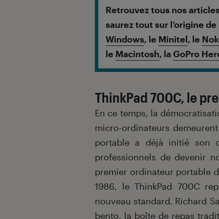
Retrouvez tous nos articles
saurez tout sur l’origine de
Windows
, le
Minitel
, le
Nok
le
Macintosh
, la
GoPro Her
ThinkPad 700C, le pr
En ce temps, la démocratisati
micro-ordinateurs demeurent 
portable a déjà initié so
professionnels de devenir n
premier ordinateur portable 
1986, le ThinkPad 700C re
nouveau standard. Richard Sa
bento, la boîte de repas trad