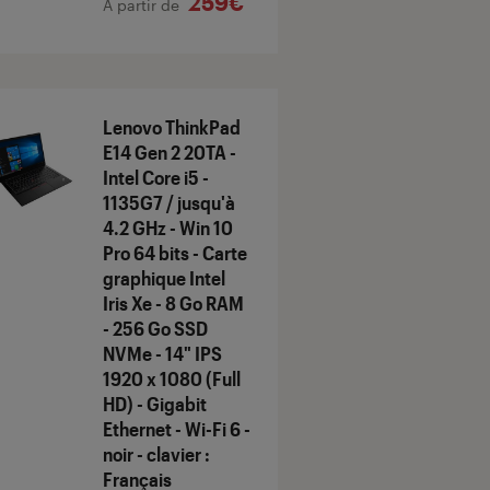
259€
À partir de
Lenovo ThinkPad
E14 Gen 2 20TA -
Intel Core i5 -
1135G7 / jusqu'à
4.2 GHz - Win 10
Pro 64 bits - Carte
graphique Intel
Iris Xe - 8 Go RAM
- 256 Go SSD
NVMe - 14" IPS
1920 x 1080 (Full
HD) - Gigabit
Ethernet - Wi-Fi 6 -
noir - clavier :
Français