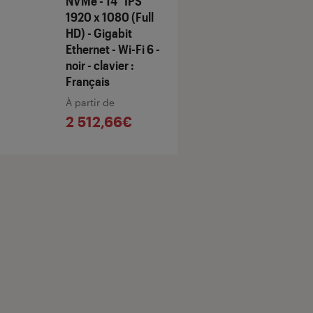
NVMe - 14" IPS
1920 x 1080 (Full
HD) - Gigabit
Ethernet - Wi-Fi 6 -
noir - clavier :
Français
À partir de
2 512,66€