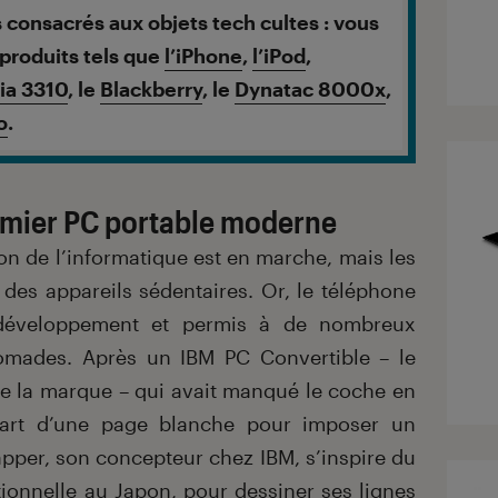
 consacrés aux objets tech cultes : vous
 produits tels que
l’iPhone
,
l’iPod
,
ia 3310
, le
Blackberry
, le
Dynatac 8000x
,
o
.
emier PC portable moderne
on de l’informatique est en marche, mais les
des appareils sédentaires. Or, le téléphone
n développement et permis à de nombreux
omades. Après un IBM PC Convertible – le
de la marque – qui avait manqué le coche en
part d’une page blanche pour imposer un
pper, son concepteur chez IBM, s’inspire du
itionnelle au Japon, pour dessiner ses lignes