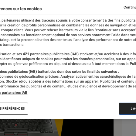
Continu
rences sur les cookies
 partenaires utilisent des traceurs soumis à votre consentement à des fins publicita
r la création de profils personnalisés en combinant les données de navigation et l
e compte client. Vous pouvez refuser les traceurs via le lien "continuer sans accepter"
 nécessaires au fonctionnement optimal de nos services notamment l’aide dans vot
atalogue et la personnalisation des contenus, l’analyse des performances de notre si
s transactions.
isation et ses
421
partenaires publicitaires (IAB) stockent et/ou accèdent à des inf
Sél
es identifiants uniques de cookies pour traiter les données personnelles, sur un appa
pter ou gérer vos préférences en cliquant ci-dessous ou à tout moment dans la
Poli
res publicitaires (IAB) traitent des données selon les finalités suivantes :
 données de géolocalisation précises. Analyser activement les caractéristiques de l’
tion. Stocker et/ou accéder à des informations sur un appareil. Publicités et contenu
erformance des publicités et du contenu, études d’audience et développement de se
s partenaires IAB
S PRÉFÉRENCES
J'