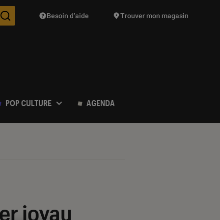
Besoin d’aide
Trouver mon magasin
Des suggestions de produits vont vous être proposées pendant vo
POP CULTURE
AGENDA
er joyau