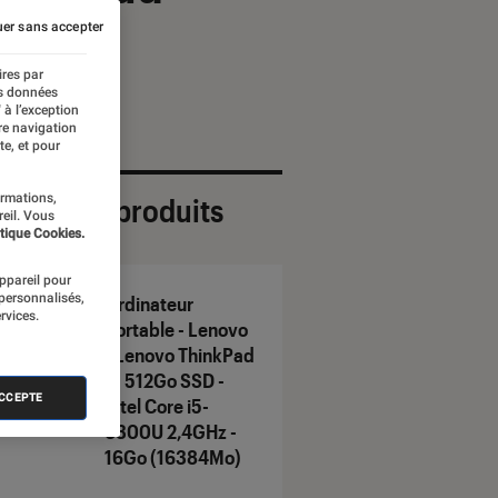
er sans accepter
ires par
es données
 à l’exception
re navigation
te, et pour
ormations,
ection de produits
reil. Vous
tique Cookies.
appareil pour
 personnalisés,
Ordinateur
rvices.
portable - Lenovo
- Lenovo ThinkPad
- - 512Go SSD -
ACCEPTE
Intel Core i5-
6300U 2,4GHz -
16Go (16384Mo)