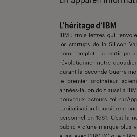
L’héritage d’IBM
IBM : trois lettres qui renvoi
les startups de la Silicon Va
nom complet – a participé a
révolutionner notre quotidie
durant la Seconde Guerre mon
le premier ordinateur scien
années-là, on doit aussi à IB
nouveaux acteurs tel qu’Appl
capitalisation boursière mond
personnel en 1981. C’est la n
public » d’une marque plus vo
aussi avec l’IBM PC que « Big B