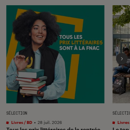
SÉLECTION
SÉLECTI
Livres / BD
•
28 juil. 2026
Livres
Tous les prix littéraires de la rentrée
Le top