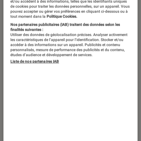
et/ou accèdent à des informations, telles que les identifiants uniques
l’auteur Marin Ledun pour un échange
de cookies pour traiter les données personnelles, sur un appareil. Vous
pouvez accepter ou gérer vos préférences en cliquant ci-dessous ou à
autour de son nouveau roman Free
tout moment dans la
Politique Cookies.
Nos partenaires publicitaires (IAB) traitent des données selon les
Queens, paru aux éditions Gallimard
finalités suivantes :
dans la collection Série noire. De
Utiliser des données de géolocalisation précises. Analyser activement
les caractéristiques de l’appareil pour l’identification. Stocker et/ou
passage en Bretagne, Marin Ledun
accéder à des informations sur un appareil. Publicités et contenu
personnalisés, mesure de performance des publicités et du contenu,
s’est arrêté, le temps d’une interview,
études d’audience et développement de services.
Liste de nos partenaires IAB
dans notre magasin afin de rencontrer
ses lecteurs.
L’auteur
Marin Ledun
est un romancier, essayiste et
auteur de
pièces radiophoniques français ayant une vingt
aine d’ouvrages à son actif dont le livre
Les