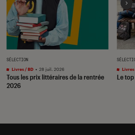
SÉLECTION
SÉLECTI
Livres / BD
•
28 juil. 2026
Livres
Tous les prix littéraires de la rentrée
Le top
2026