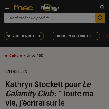
Trouv
De
NOS GUIDES DE L'ÉTÉ
BOICHI : L'EXPO VIRTUELLE
Culture
Livres / BD
ENTRETIEN
Kathryn Stockett pour
Le
Calamity Club
: “Toute ma
vie, j’écrirai sur le