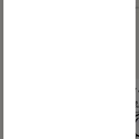
États-Unis
Histoire
Littérature
Littérature a
Dernièrement dans Entretien
Livres / BD