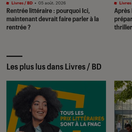
Livres / BD
•
05 août. 2026
Livres
Rentrée littéraire : pourquoi Ici,
Après
maintenant devrait faire parler à la
prépar
rentrée ?
thrille
Les plus lus dans Livres / BD