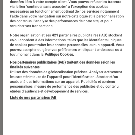
Kathryn Stockett.
©Taylor Cooley/Robert Laffont
données liées à votre compte client. Vous pouvez refuser les traceurs
via le lien "continuer sans accepter" à l’exception des cookies
nécessaires au fonctionnement optimal de nos services notamment
l’aide dans votre navigation sur notre catalogue et la personnalisation
des contenus, l’analyse des performances de notre site, et pour
On ne l’attendait plus… et pourtant ! Il
sécuriser vos transactions.
a fallu 17 ans à Kathryn Stockett pour
Notre organisation et ses
421
partenaires publicitaires (IAB) stockent
et/ou accèdent à des informations, telles que les identifiants uniques
encaisser le succès phénoménal de
de cookies pour traiter les données personnelles, sur un appareil. Vous
son premier roman,
La couleur
pouvez accepter ou gérer vos préférences en cliquant ci-dessous ou à
tout moment dans la
Politique Cookies.
des sentiments
. Elle est aujourd’hui de
Nos partenaires publicitaires (IAB) traitent des données selon les
finalités suivantes :
retour avec
Le Calamity Club
, un
Utiliser des données de géolocalisation précises. Analyser activement
impressionnant voyage dans le temps
les caractéristiques de l’appareil pour l’identification. Stocker et/ou
accéder à des informations sur un appareil. Publicités et contenu
lors de La Grande Dépression qui a
personnalisés, mesure de performance des publicités et du contenu,
études d’audience et développement de services.
frappé de plein fouet son Mississippi
Liste de nos partenaires IAB
natal. Rencontre, à l’occasion de sa
tournée européenne.