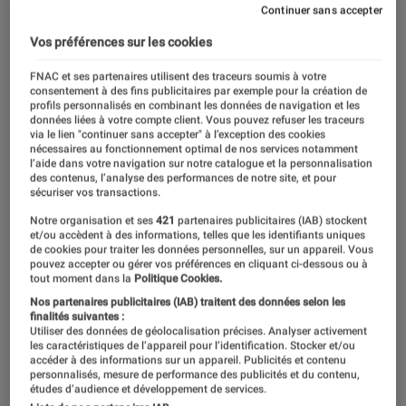
de fantômes ♥
Continuer sans accepter
Vos préférences sur les cookies
27 juin 2019
・
Par
Pauline
FNAC et ses partenaires utilisent des traceurs soumis à votre
consentement à des fins publicitaires par exemple pour la création de
profils personnalisés en combinant les données de navigation et les
données liées à votre compte client. Vous pouvez refuser les traceurs
via le lien "continuer sans accepter" à l’exception des cookies
nécessaires au fonctionnement optimal de nos services notamment
l’aide dans votre navigation sur notre catalogue et la personnalisation
des contenus, l’analyse des performances de notre site, et pour
sécuriser vos transactions.
Notre organisation et ses
421
partenaires publicitaires (IAB) stockent
et/ou accèdent à des informations, telles que les identifiants uniques
de cookies pour traiter les données personnelles, sur un appareil. Vous
pouvez accepter ou gérer vos préférences en cliquant ci-dessous ou à
tout moment dans la
Politique Cookies.
00:00
/
02:46
Nos partenaires publicitaires (IAB) traitent des données selon les
finalités suivantes :
Utiliser des données de géolocalisation précises. Analyser activement
les caractéristiques de l’appareil pour l’identification. Stocker et/ou
accéder à des informations sur un appareil. Publicités et contenu
L’Instant Lire à la Fnac : le rendez-vous
personnalisés, mesure de performance des publicités et du contenu,
études d’audience et développement de services.
littérature à ne pas manquer. Tous les