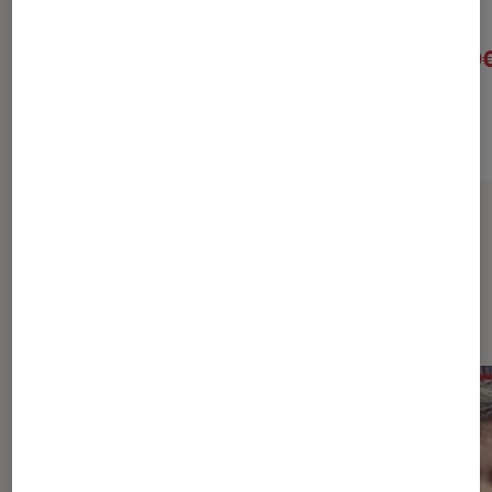
Pharaon
Pharaon
17,95€
40
À partir de
À partir de
Sur le même thème