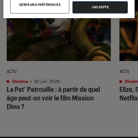
GÉRER MES PRÉFÉRENCES
J'ACCEPTE
ACTU
ACTU
Cinéma
•
30 juil. 2026
Ciném
La Pat’ Patrouille
: à partir de quel
Elize,
âge peut-on voir le film
Mission
Netflix
Dino
?