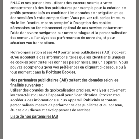
FNAC et ses partenaires utilisent des traceurs soumis à votre
11 janvier 2019
・
Par
Juliette1
consentement à des fins publicitaires par exemple pour la création de
profils personnalisés en combinant les données de navigation et les
données liées à votre compte client. Vous pouvez refuser les traceurs
via le lien "continuer sans accepter" à l’exception des cookies
nécessaires au fonctionnement optimal de nos services notamment
l’aide dans votre navigation sur notre catalogue et la personnalisation
des contenus, l’analyse des performances de notre site, et pour
sécuriser vos transactions.
Notre organisation et ses
419
partenaires publicitaires (IAB) stockent
et/ou accèdent à des informations, telles que les identifiants uniques
de cookies pour traiter les données personnelles, sur un appareil. Vous
pouvez accepter ou gérer vos préférences en cliquant ci-dessous ou à
tout moment dans la
Politique Cookies.
Nos partenaires publicitaires (IAB) traitent des données selon les
finalités suivantes :
00:00
/
01:52
Utiliser des données de géolocalisation précises. Analyser activement
les caractéristiques de l’appareil pour l’identification. Stocker et/ou
accéder à des informations sur un appareil. Publicités et contenu
personnalisés, mesure de performance des publicités et du contenu,
études d’audience et développement de services.
Gabriel Tallent, l’auteur du best-seller
Liste de nos partenaires IAB
américain My Absolute Darling, se
confie à François Busnel, pour La