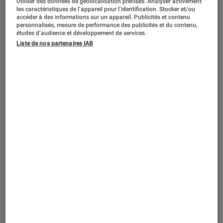
Utiliser des données de géolocalisation précises. Analyser activement
les caractéristiques de l’appareil pour l’identification. Stocker et/ou
accéder à des informations sur un appareil. Publicités et contenu
À la suite d’un régicide, Aléthis et
personnalisés, mesure de performance des publicités et du contenu,
études d’audience et développement de services.
Parshendis s’affrontent sur les plaines
Liste de nos partenaires IAB
brisées depuis des années. Une
guerre qui fait la richesse des
différents Hauts-Princes Aléthis, au
détriment de la vie des soldats et des
porteurs de ponts, des esclaves
comme Kaladin, qui servent de
boucliers humains. Bienvenue dans la
série Les Archives de Roshar, un
nouveau cycle de l’auteur Brandon
Sanderson, qui débute par La voie des
rois et en passe de devenir un
classique du genre.