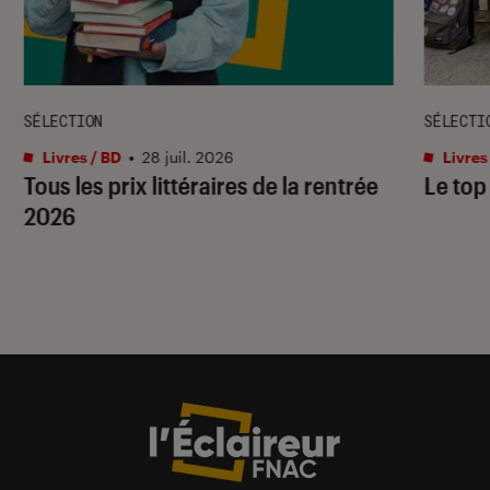
SÉLECTION
SÉLECTI
Livres / BD
•
28 juil. 2026
Livres
Tous les prix littéraires de la rentrée
Le top
2026