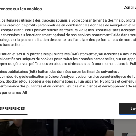
our les jeunes
Continu
rences sur les cookies
 partenaires utilisent des traceurs soumis à votre consentement à des fins publicita
r la création de profils personnalisés en combinant les données de navigation et l
e compte client. Vous pouvez refuser les traceurs via le lien "continuer sans accepter"
 nécessaires au fonctionnement optimal de nos services notamment l’aide dans vot
atalogue et la personnalisation des contenus, l’analyse des performances de notre si
s transactions.
isation et ses
419
partenaires publicitaires (IAB) stockent et/ou accèdent à des inf
Les
es identifiants uniques de cookies pour traiter les données personnelles, sur un appa
pter ou gérer vos préférences en cliquant ci-dessous ou à tout moment dans la
Poli
res publicitaires (IAB) traitent des données selon les finalités suivantes :
 données de géolocalisation précises. Analyser activement les caractéristiques de l’
tion. Stocker et/ou accéder à des informations sur un appareil. Publicités et contenu
erformance des publicités et du contenu, études d’audience et développement de se
s partenaires IAB
S PRÉFÉRENCES
J'