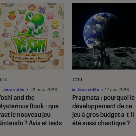
CTU
ACTU
Jeux vidéo
•
22 mai. 2026
Jeux vidéo
•
17 avr. 2026
Yoshi and the
Pragmata
: pourquoi le
Mysterious Book
: que
développement de ce
vaut le nouveau jeu
jeu à gros budget a-t-il
Nintendo ? Avis et tests
été aussi chaotique ?