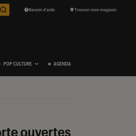
Besoin d’aide
Trouver mon magasin
Des suggestions de produits vont vous être proposées pendant vo
POP CULTURE
AGENDA
rte ouvertes