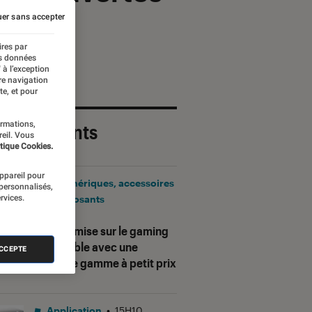
er sans accepter
ires par
es données
 à l’exception
re navigation
te, et pour
ormations,
 plus récents
reil. Vous
tique Cookies.
appareil pour
Périphériques, accessoires
 personnalisés,
rvices.
et composants
•
17H25
Corsair mise sur le gaming
accessible avec une
ACCEPTE
nouvelle gamme à petit prix
Application
•
15H10