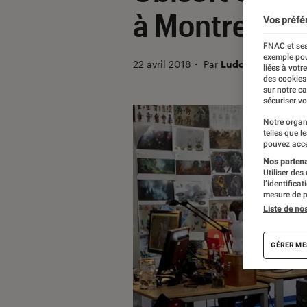
à Montreuil p
Vos préfé
FNAC et ses
exemple pou
22 avril 2018
・
Par
Ludovic Pierillas
liées à votr
des cookies
sur notre c
sécuriser vo
Notre organ
telles que l
pouvez acce
Nos partenai
Utiliser des
l’identifica
mesure de p
Liste de no
GÉRER ME