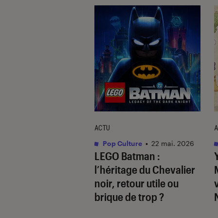
ACTU
A
vidéo
•
21 jan. 2026
Pop Culture
•
22 mai. 2026
ies in Orbit
:
LEGO Batman :
troidvania
l’héritage du Chevalier
is est-il à la
noir
, retour utile ou
ur de
brique de trop ?
mbition ?