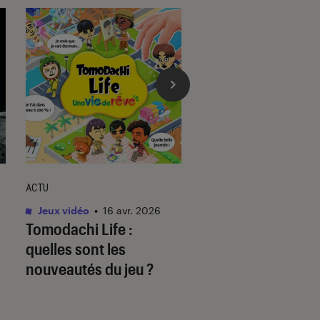
ACTU
ACTU
Jeux vidéo
•
16 avr. 2026
Jeux vidéo
•
30 jan. 
Tomodachi Life
:
Code Vein II
: que 
quelles sont les
le jeu très attendu
nouveautés du jeu ?
Bandai Namco ? L
retours des premi
tests