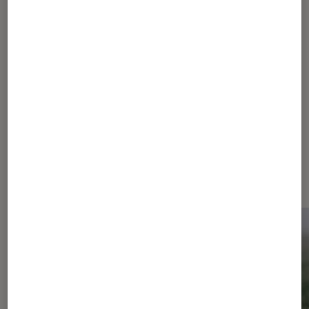
Pour aller plus loin
Huawei
Dernièrement dans Actu Montres
et bracelets connectés