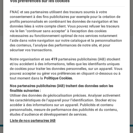
passe à 249,99 euros
Vos préférences sur les cookies
FNAC et ses partenaires utilisent des traceurs soumis à votre
consentement à des fins publicitaires par exemple pour la création de
05 mai 2022
・
Par
Johanna Godet
profils personnalisés en combinant les données de navigation et les
données liées à votre compte client. Vous pouvez refuser les traceurs
via le lien "continuer sans accepter" à l’exception des cookies
nécessaires au fonctionnement optimal de nos services notamment
l’aide dans votre navigation sur notre catalogue et la personnalisation
des contenus, l’analyse des performances de notre site, et pour
sécuriser vos transactions.
Notre organisation et ses
419
partenaires publicitaires (IAB) stockent
et/ou accèdent à des informations, telles que les identifiants uniques
de cookies pour traiter les données personnelles, sur un appareil. Vous
pouvez accepter ou gérer vos préférences en cliquant ci-dessous ou à
tout moment dans la
Politique Cookies.
Nos partenaires publicitaires (IAB) traitent des données selon les
finalités suivantes :
Utiliser des données de géolocalisation précises. Analyser activement
les caractéristiques de l’appareil pour l’identification. Stocker et/ou
accéder à des informations sur un appareil. Publicités et contenu
personnalisés, mesure de performance des publicités et du contenu,
études d’audience et développement de services.
Liste de nos partenaires IAB