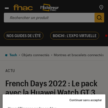
Trouv
De
NOS GUIDES DE L'ÉTÉ
BOICHI : L'EXPO VIRTUELLE
Tech
Objets connectés
Montres et bracelets connectés
ACTU
French Days 2022 : Le pack
avec la Huawei Watch GT 3
42 mm et les Freebuds 4i
Continuer sans accepter