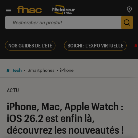
Trouv
De
NOS GUIDES DE L'ÉTÉ
BOICHI : L'EXPO VIRTUELLE
Tech
Smartphones
iPhone
ACTU
iPhone, Mac, Apple Watch :
iOS 26.2 est enfin là,
découvrez les nouveautés !