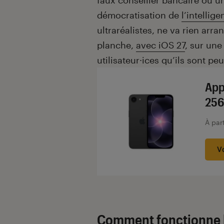
faux conseiller bancaire ou un
démocratisation de
l’intellige
ultraréalistes, ne va rien arra
planche,
avec iOS 27
, sur une
utilisateur·ices qu’ils sont pe
App
256
À par
V
Comment fonctionne le