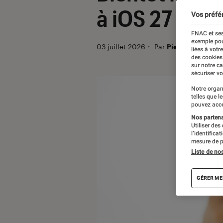
à iOS 27 ?
Vos préfé
FNAC et ses
exemple pou
03 juillet 2026
・
Par
Pierre Crochart
liées à votr
des cookies
sur notre c
sécuriser vo
Notre organ
telles que l
pouvez acce
Nos partenai
Utiliser des
l’identifica
mesure de p
Liste de no
GÉRER ME