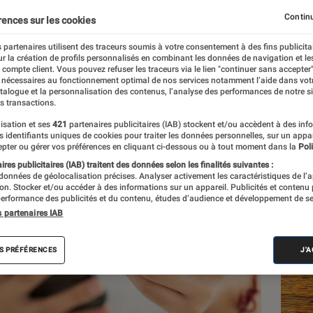
Continu
rences sur les cookies
 partenaires utilisent des traceurs soumis à votre consentement à des fins publicita
r la création de profils personnalisés en combinant les données de navigation et l
e compte client. Vous pouvez refuser les traceurs via le lien "continuer sans accepter"
 nécessaires au fonctionnement optimal de nos services notamment l’aide dans vot
atalogue et la personnalisation des contenus, l’analyse des performances de notre si
s transactions.
isation et ses
421
partenaires publicitaires (IAB) stockent et/ou accèdent à des inf
Les
es identifiants uniques de cookies pour traiter les données personnelles, sur un appa
pter ou gérer vos préférences en cliquant ci-dessous ou à tout moment dans la
Poli
res publicitaires (IAB) traitent des données selon les finalités suivantes :
 données de géolocalisation précises. Analyser activement les caractéristiques de l’
tion. Stocker et/ou accéder à des informations sur un appareil. Publicités et contenu
erformance des publicités et du contenu, études d’audience et développement de se
s partenaires IAB
S PRÉFÉRENCES
J'