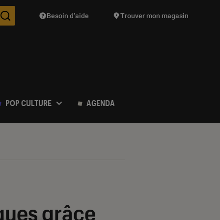
Besoin d’aide
Trouver mon magasin
Des suggestions de produits vont vous être proposées pendant vo
POP CULTURE
AGENDA
iques grâce