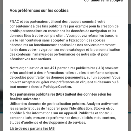
Continuer sans accepter
18 juin 2026
・
Par
Pierre Crochart
Vos préférences sur les cookies
FNAC et ses partenaires utilisent des traceurs soumis à votre
consentement à des fins publicitaires par exemple pour la création de
profils personnalisés en combinant les données de navigation et les
données liées à votre compte client. Vous pouvez refuser les traceurs
via le lien "continuer sans accepter" à l’exception des cookies
nécessaires au fonctionnement optimal de nos services notamment
l’aide dans votre navigation sur notre catalogue et la personnalisation
des contenus, l’analyse des performances de notre site, et pour
sécuriser vos transactions.
Notre organisation et ses
421
partenaires publicitaires (IAB) stockent
et/ou accèdent à des informations, telles que les identifiants uniques
de cookies pour traiter les données personnelles, sur un appareil. Vous
pouvez accepter ou gérer vos préférences en cliquant ci-dessous ou à
tout moment dans la
Politique Cookies.
Nos partenaires publicitaires (IAB) traitent des données selon les
finalités suivantes :
Utiliser des données de géolocalisation précises. Analyser activement
les caractéristiques de l’appareil pour l’identification. Stocker et/ou
accéder à des informations sur un appareil. Publicités et contenu
personnalisés, mesure de performance des publicités et du contenu,
©tinhkhuong/Shutterstock
études d’audience et développement de services.
Liste de nos partenaires IAB