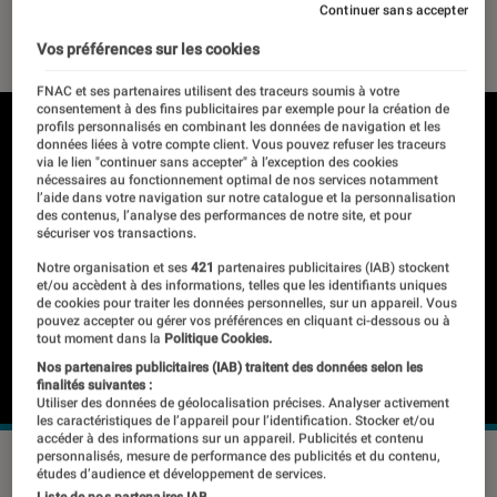
Continuer sans accepter
30 avril 2022
・
Par
Johanna Godet
Vos préférences sur les cookies
FNAC et ses partenaires utilisent des traceurs soumis à votre
consentement à des fins publicitaires par exemple pour la création de
profils personnalisés en combinant les données de navigation et les
données liées à votre compte client. Vous pouvez refuser les traceurs
via le lien "continuer sans accepter" à l’exception des cookies
nécessaires au fonctionnement optimal de nos services notamment
l’aide dans votre navigation sur notre catalogue et la personnalisation
des contenus, l’analyse des performances de notre site, et pour
sécuriser vos transactions.
Notre organisation et ses
421
partenaires publicitaires (IAB) stockent
et/ou accèdent à des informations, telles que les identifiants uniques
de cookies pour traiter les données personnelles, sur un appareil. Vous
pouvez accepter ou gérer vos préférences en cliquant ci-dessous ou à
tout moment dans la
Politique Cookies.
Nos partenaires publicitaires (IAB) traitent des données selon les
finalités suivantes :
Utiliser des données de géolocalisation précises. Analyser activement
les caractéristiques de l’appareil pour l’identification. Stocker et/ou
accéder à des informations sur un appareil. Publicités et contenu
personnalisés, mesure de performance des publicités et du contenu,
Huawei lance en Chine une nouvelle montre connectée haut
études d’audience et développement de services.
de gamme, la Watch GT 3 Pro, en 46 mm (à gauche) et 43
Liste de nos partenaires IAB