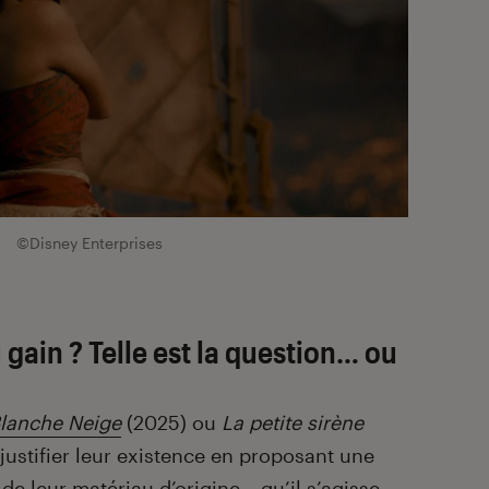
.
©Disney Enterprises
gain ? Telle est la question… ou
lanche Neige
(2025) ou
La petite sirène
justifier leur existence en proposant une
e leur matériau d’origine – qu’il s’agisse