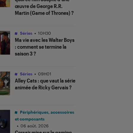
œuvre de George R.R.
Martin (
Game of Thrones
) ?
Séries
•
10H30
Ma vie avec les Walter Boys
: comment se termine la
saison 3 ?
Séries
•
09H01
Alley Cats
: que vaut la série
animée de Ricky Gervais ?
Périphériques, accessoires
et composants
•
06 août. 2026
Corsair mise sur le gaming