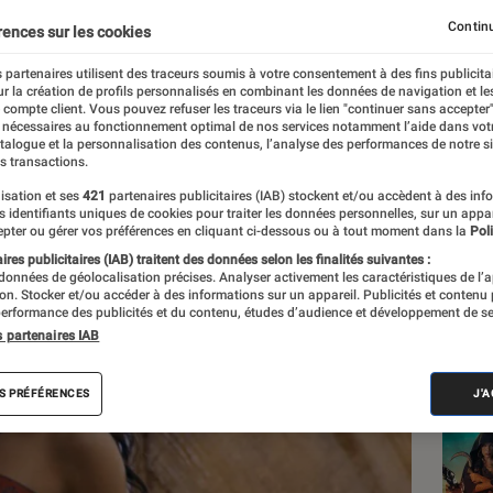
la tasse ou tient-il la ba
Continu
rences sur les cookies
 partenaires utilisent des traceurs soumis à votre consentement à des fins publicita
r la création de profils personnalisés en combinant les données de navigation et l
e compte client. Vous pouvez refuser les traceurs via le lien "continuer sans accepter"
 nécessaires au fonctionnement optimal de nos services notamment l’aide dans vot
atalogue et la personnalisation des contenus, l’analyse des performances de notre si
s transactions.
isation et ses
421
partenaires publicitaires (IAB) stockent et/ou accèdent à des inf
Les
es identifiants uniques de cookies pour traiter les données personnelles, sur un appa
pter ou gérer vos préférences en cliquant ci-dessous ou à tout moment dans la
Poli
res publicitaires (IAB) traitent des données selon les finalités suivantes :
 données de géolocalisation précises. Analyser activement les caractéristiques de l’
tion. Stocker et/ou accéder à des informations sur un appareil. Publicités et contenu
erformance des publicités et du contenu, études d’audience et développement de se
s partenaires IAB
S PRÉFÉRENCES
J'