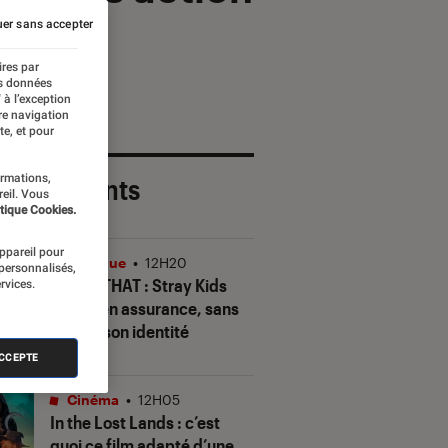
rre ?
er sans accepter
ires par
es données
 à l’exception
re navigation
te, et pour
ormations,
 plus récents
reil. Vous
tique Cookies.
appareil pour
Musique
•
12H20
 personnalisés,
THIS & THAT
: Stray Kids
rvices.
gagne en assurance, sans
perdre son identité
ACCEPTE
Cinéma
•
12H05
In the Lost Lands
: c’est
quoi ce film adapté d’une