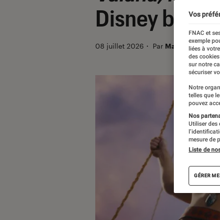
Disney boit-il 
Vos préfé
FNAC et ses
exemple pou
08 juillet 2026
・
Par
Malo Morcel
liées à votr
des cookies
sur notre c
sécuriser vo
Notre organ
telles que l
pouvez acce
Nos partenai
Utiliser des
l’identifica
mesure de p
Liste de no
GÉRER ME