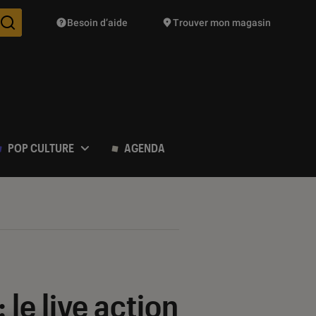
Besoin d’aide
Trouver mon magasin
Des suggestions de produits vont vous être proposées pendant vo
POP CULTURE
AGENDA
: le live action