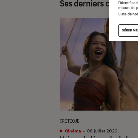
Ses derniers contenu
l’identifica
mesure de p
Liste de no
GÉRER ME
CRITIQUE
Cinéma
•
08 juillet 2026