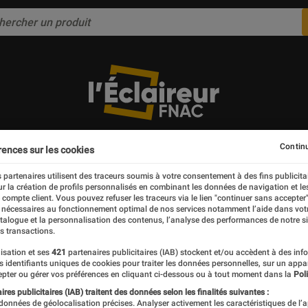
CULTURE
TECH
CHI : L'EXPO VIRTUELLE
Continu
rences sur les cookies
 partenaires utilisent des traceurs soumis à votre consentement à des fins publicita
r la création de profils personnalisés en combinant les données de navigation et l
e compte client. Vous pouvez refuser les traceurs via le lien "continuer sans accepter"
 nécessaires au fonctionnement optimal de nos services notamment l’aide dans vot
atalogue et la personnalisation des contenus, l’analyse des performances de notre si
s transactions.
isation et ses
421
partenaires publicitaires (IAB) stockent et/ou accèdent à des inf
es identifiants uniques de cookies pour traiter les données personnelles, sur un appa
pter ou gérer vos préférences en cliquant ci-dessous ou à tout moment dans la
Poli
res publicitaires (IAB) traitent des données selon les finalités suivantes :
 données de géolocalisation précises. Analyser activement les caractéristiques de l’