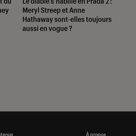
t du
Le diable s’habille en Prada 2
:
sney
Meryl Streep et Anne
Hathaway sont-elles toujours
aussi en vogue ?
ntenus
À propos