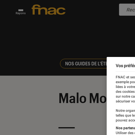
Rayons
NOS GUIDES DE L'ÉTÉ
BOI
Vos préfé
FNAC et ses
exemple pou
liées à votr
Malo Morcel
des cookies
sur notre c
sécuriser vo
Notre organ
telles que l
pouvez acce
Nos partenai
Utiliser des