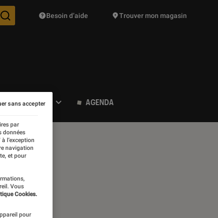
Besoin d’aide
Trouver mon magasin
Des suggestions de produits vont vous être proposées pendant vo
POP CULTURE
AGENDA
er sans accepter
ires par
es données
 à l’exception
re navigation
te, et pour
ormations,
reil. Vous
tique Cookies.
appareil pour