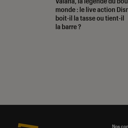
Vaiana, la légende du bou
monde
: le live action Di
boit-il la tasse ou tient-il
la barre ?
Nos co