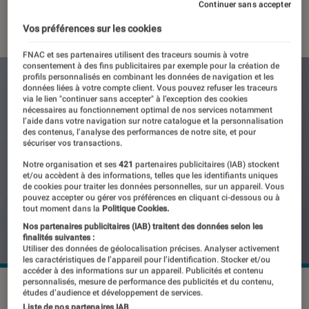
Continuer sans accepter
19 mai 2026
・
Par
Pierre Crochart
Vos préférences sur les cookies
FNAC et ses partenaires utilisent des traceurs soumis à votre
consentement à des fins publicitaires par exemple pour la création de
profils personnalisés en combinant les données de navigation et les
données liées à votre compte client. Vous pouvez refuser les traceurs
via le lien "continuer sans accepter" à l’exception des cookies
nécessaires au fonctionnement optimal de nos services notamment
l’aide dans votre navigation sur notre catalogue et la personnalisation
des contenus, l’analyse des performances de notre site, et pour
sécuriser vos transactions.
Notre organisation et ses
421
partenaires publicitaires (IAB) stockent
et/ou accèdent à des informations, telles que les identifiants uniques
de cookies pour traiter les données personnelles, sur un appareil. Vous
pouvez accepter ou gérer vos préférences en cliquant ci-dessous ou à
tout moment dans la
Politique Cookies.
Nos partenaires publicitaires (IAB) traitent des données selon les
finalités suivantes :
Utiliser des données de géolocalisation précises. Analyser activement
les caractéristiques de l’appareil pour l’identification. Stocker et/ou
accéder à des informations sur un appareil. Publicités et contenu
personnalisés, mesure de performance des publicités et du contenu,
Sony a récemment refondu son programme d'abonnement
études d’audience et développement de services.
PlayStation Plus.
©Sony Interactive Entertainment
Liste de nos partenaires IAB