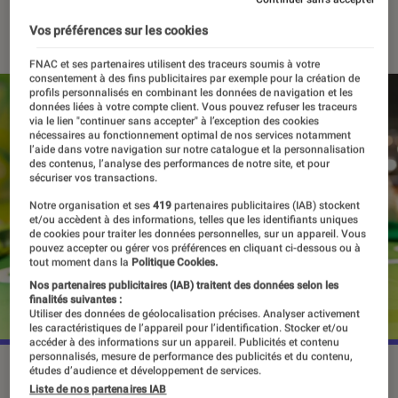
24 janvier 2022
・
Par
Alexandre Manceau
Vos préférences sur les cookies
FNAC et ses partenaires utilisent des traceurs soumis à votre
consentement à des fins publicitaires par exemple pour la création de
profils personnalisés en combinant les données de navigation et les
données liées à votre compte client. Vous pouvez refuser les traceurs
via le lien "continuer sans accepter" à l’exception des cookies
nécessaires au fonctionnement optimal de nos services notamment
l’aide dans votre navigation sur notre catalogue et la personnalisation
des contenus, l’analyse des performances de notre site, et pour
sécuriser vos transactions.
Notre organisation et ses
419
partenaires publicitaires (IAB) stockent
et/ou accèdent à des informations, telles que les identifiants uniques
de cookies pour traiter les données personnelles, sur un appareil. Vous
pouvez accepter ou gérer vos préférences en cliquant ci-dessous ou à
tout moment dans la
Politique Cookies.
Nos partenaires publicitaires (IAB) traitent des données selon les
finalités suivantes :
Utiliser des données de géolocalisation précises. Analyser activement
les caractéristiques de l’appareil pour l’identification. Stocker et/ou
accéder à des informations sur un appareil. Publicités et contenu
personnalisés, mesure de performance des publicités et du contenu,
Quels nouveaux jeux de société remporteront le très convoité
études d’audience et développement de services.
As d'Or ?
©CannesFrance
Liste de nos partenaires IAB