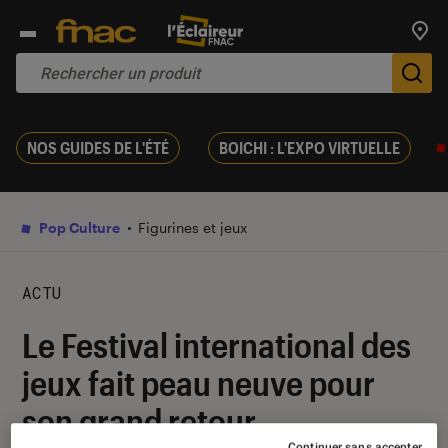
Trouv
De
NOS GUIDES DE L'ÉTÉ
BOICHI : L'EXPO VIRTUELLE
Pop Culture
Figurines et jeux
ACTU
Le Festival international des
jeux fait peau neuve pour
son grand retour
Continuer sans accepter