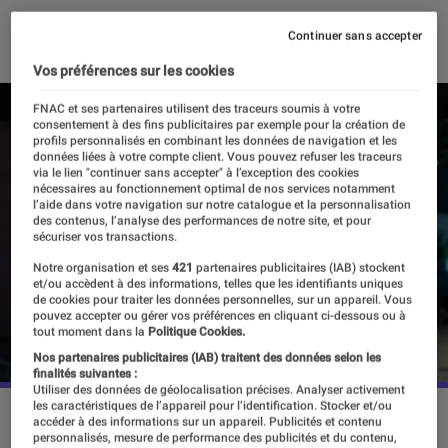
17 octobre 2025
・
Par
Sarah Dupont
Continuer sans accepter
Vos préférences sur les cookies
FNAC et ses partenaires utilisent des traceurs soumis à votre
consentement à des fins publicitaires par exemple pour la création de
profils personnalisés en combinant les données de navigation et les
données liées à votre compte client. Vous pouvez refuser les traceurs
via le lien "continuer sans accepter" à l’exception des cookies
nécessaires au fonctionnement optimal de nos services notamment
l’aide dans votre navigation sur notre catalogue et la personnalisation
des contenus, l’analyse des performances de notre site, et pour
sécuriser vos transactions.
Notre organisation et ses
421
partenaires publicitaires (IAB) stockent
et/ou accèdent à des informations, telles que les identifiants uniques
de cookies pour traiter les données personnelles, sur un appareil. Vous
pouvez accepter ou gérer vos préférences en cliquant ci-dessous ou à
tout moment dans la
Politique Cookies.
Nos partenaires publicitaires (IAB) traitent des données selon les
finalités suivantes :
Utiliser des données de géolocalisation précises. Analyser activement
les caractéristiques de l’appareil pour l’identification. Stocker et/ou
“Personne ne nous a vus partir”, le 15 octobre 2025 sur
accéder à des informations sur un appareil. Publicités et contenu
Netflix.
©Netflix
personnalisés, mesure de performance des publicités et du contenu,