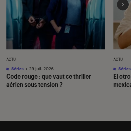
ACTU
ACTU
Séries
•
29 juil. 2026
Séries
Code rouge
: que vaut ce thriller
El otr
aérien sous tension ?
mexica