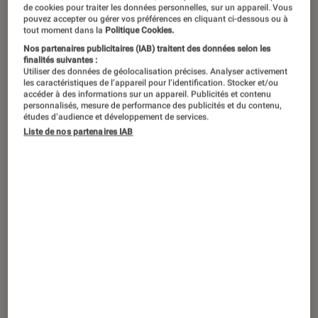
“Long Story Short”, le 22 août 2025 sur Netflix.
©Netflix
de cookies pour traiter les données personnelles, sur un appareil. Vous
pouvez accepter ou gérer vos préférences en cliquant ci-dessous ou à
tout moment dans la
Politique Cookies.
Nos partenaires publicitaires (IAB) traitent des données selon les
Disponible depuis le 22 août sur
finalités suivantes :
Utiliser des données de géolocalisation précises. Analyser activement
Netflix, la série d’animation explore les
les caractéristiques de l’appareil pour l’identification. Stocker et/ou
accéder à des informations sur un appareil. Publicités et contenu
contradictions d’une famille juive sur
personnalisés, mesure de performance des publicités et du contenu,
plusieurs décennies. Un récit éclaté,
études d’audience et développement de services.
Liste de nos partenaires IAB
traversé d’humour subversif, qui
confirme le talent de son créateur,
Raphael Bob-Waksberg.
Introduction
Oubliez le cheval dépressif, ses bouteilles de
whisky et ses aphorismes existentiels.
Raphael
Bob-Waksberg
, le créateur de
BoJack
Horseman
,
revient cet été sans animaux