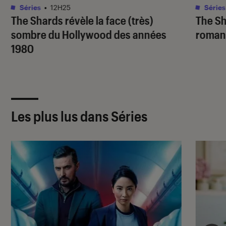
Séries
•
12H25
Séries
The Shards
révèle la face (très)
The S
sombre du Hollywood des années
roman 
1980
Les plus lus dans Séries