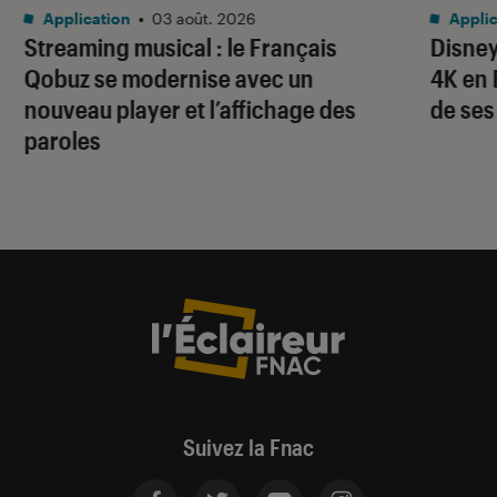
Application
•
03 août. 2026
Applic
Streaming musical : le Français
Disney
Qobuz se modernise avec un
4K en 
nouveau player et l’affichage des
de ses
paroles
Suivez la Fnac