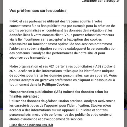
Continuer sans accepter
31 juillet 2025
・
Par
Pierre Crochart
Vos préférences sur les cookies
FNAC et ses partenaires utilisent des traceurs soumis à votre
consentement à des fins publicitaires par exemple pour la création de
profils personnalisés en combinant les données de navigation et les
données liées à votre compte client. Vous pouvez refuser les traceurs
via le lien "continuer sans accepter" à l’exception des cookies
nécessaires au fonctionnement optimal de nos services notamment
l’aide dans votre navigation sur notre catalogue et la personnalisation
des contenus, l’analyse des performances de notre site, et pour
sécuriser vos transactions.
Notre organisation et ses
421
partenaires publicitaires (IAB) stockent
et/ou accèdent à des informations, telles que les identifiants uniques
de cookies pour traiter les données personnelles, sur un appareil. Vous
pouvez accepter ou gérer vos préférences en cliquant ci-dessous ou à
tout moment dans la
Politique Cookies.
Nos partenaires publicitaires (IAB) traitent des données selon les
finalités suivantes :
Utiliser des données de géolocalisation précises. Analyser activement
les caractéristiques de l’appareil pour l’identification. Stocker et/ou
accéder à des informations sur un appareil. Publicités et contenu
personnalisés, mesure de performance des publicités et du contenu,
©Netflix
études d’audience et développement de services.
Liste de nos partenaires IAB