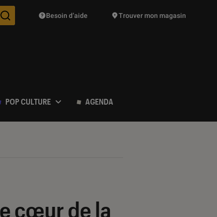
Besoin d’aide
Trouver mon magasin
Des suggestions de produits vont vous être proposées pendant vo
POP CULTURE
AGENDA
de cœur de la