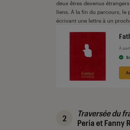
deux êtres devenus étrangers 
liens. À la fin du parcours, l
écrivant une lettre à un proc
Fat
À par
E
A
Traversée du f
2
Peria et Fanny 