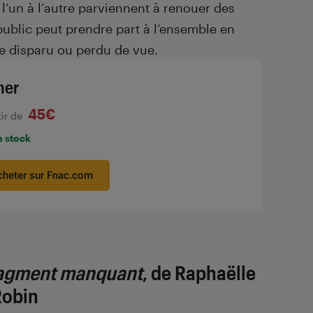
l’un à l’autre parviennent à renouer des
e public peut prendre part à l’ensemble en
he disparu ou perdu de vue.
her
45€
tir de
n stock
cheter sur Fnac.com
ragment manquant
, de Raphaëlle
Robin