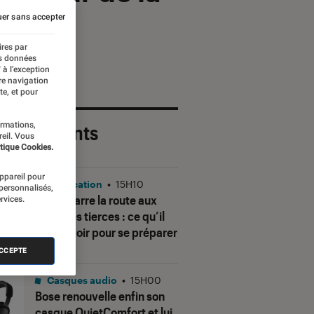
er sans accepter
ires par
es données
 à l’exception
re navigation
te, et pour
ormations,
 plus récents
reil. Vous
tique Cookies.
appareil pour
Application
•
15H10
 personnalisés,
Gmail barre la route aux
rvices.
adresses tierces : ce qu’il
faut savoir pour se préparer
ACCEPTE
Casques audio
•
15H00
Bose renouvelle enfin son
casque QuietComfort et lui