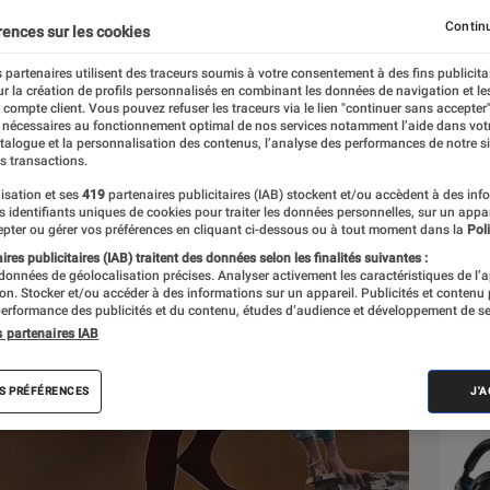
Continu
rences sur les cookies
 partenaires utilisent des traceurs soumis à votre consentement à des fins publicita
r la création de profils personnalisés en combinant les données de navigation et l
e compte client. Vous pouvez refuser les traceurs via le lien "continuer sans accepter"
 nécessaires au fonctionnement optimal de nos services notamment l’aide dans vot
atalogue et la personnalisation des contenus, l’analyse des performances de notre si
s transactions.
isation et ses
419
partenaires publicitaires (IAB) stockent et/ou accèdent à des inf
Les
es identifiants uniques de cookies pour traiter les données personnelles, sur un appa
pter ou gérer vos préférences en cliquant ci-dessous ou à tout moment dans la
Poli
res publicitaires (IAB) traitent des données selon les finalités suivantes :
 données de géolocalisation précises. Analyser activement les caractéristiques de l’
tion. Stocker et/ou accéder à des informations sur un appareil. Publicités et contenu
erformance des publicités et du contenu, études d’audience et développement de se
s partenaires IAB
S PRÉFÉRENCES
J'