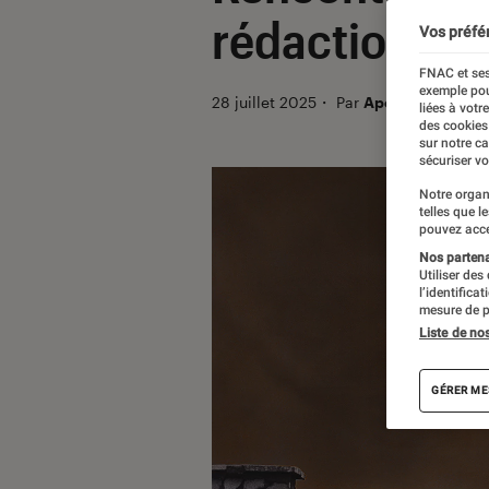
rédaction
Vos préfé
FNAC et ses
exemple pou
28 juillet 2025
・
Par
Apolline Coëffet
liées à votr
des cookies
sur notre c
sécuriser vo
Notre organ
telles que l
pouvez acce
Nos partenai
Utiliser des
l’identifica
mesure de p
Liste de no
GÉRER ME