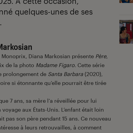
025. À cette occasion,
onné quelques-unes de ses
.
 Markosian
e Monoprix, Diana Markosian présente
Père
,
rix de la photo
Madame Figaro
. Cette série
 le prolongement de
Santa Barbara
(2020),
oire si étonnante qu’elle pourrait être tirée
 que 7 ans, sa mère l’a réveillée pour lui
 voyage aux États-Unis. L’enfant était loin
rait pas son père pendant 15 ans. Ce nouveau
intéresse à leurs retrouvailles, à comment