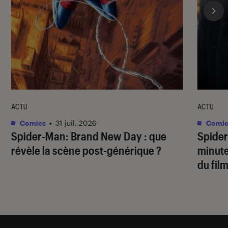
ACTU
ACTU
Comics
•
31 juil. 2026
Comic
Spider-Man: Brand New Day
: que
Spide
révèle la scène post-générique ?
minute
du fil