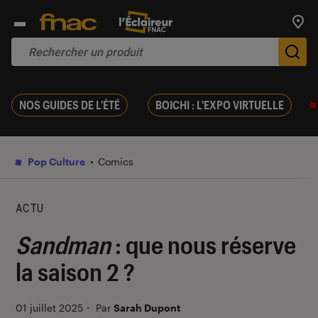
Trouv
De
NOS GUIDES DE L'ÉTÉ
BOICHI : L'EXPO VIRTUELLE
Pop Culture
Comics
ACTU
Sandman
: que nous réserve
la saison 2 ?
01 juillet 2025
・
Par
Sarah Dupont