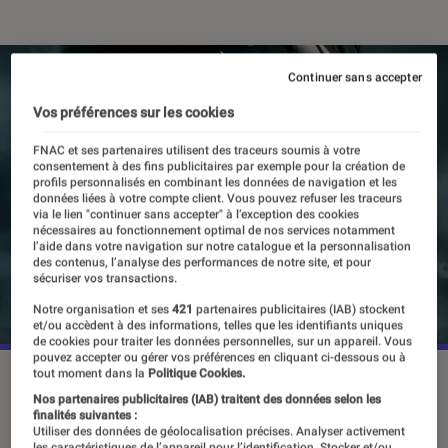
Continuer sans accepter
Vos préférences sur les cookies
FNAC et ses partenaires utilisent des traceurs soumis à votre
consentement à des fins publicitaires par exemple pour la création de
profils personnalisés en combinant les données de navigation et les
données liées à votre compte client. Vous pouvez refuser les traceurs
via le lien "continuer sans accepter" à l’exception des cookies
nécessaires au fonctionnement optimal de nos services notamment
l’aide dans votre navigation sur notre catalogue et la personnalisation
des contenus, l’analyse des performances de notre site, et pour
sécuriser vos transactions.
Notre organisation et ses
421
partenaires publicitaires (IAB) stockent
et/ou accèdent à des informations, telles que les identifiants uniques
de cookies pour traiter les données personnelles, sur un appareil. Vous
pouvez accepter ou gérer vos préférences en cliquant ci-dessous ou à
tout moment dans la
Politique Cookies.
“Sandman”, saison 2, partie 1, le 3 juillet 2025 sur Netflix.
©Netflix
Nos partenaires publicitaires (IAB) traitent des données selon les
finalités suivantes :
Utiliser des données de géolocalisation précises. Analyser activement
les caractéristiques de l’appareil pour l’identification. Stocker et/ou