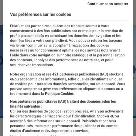
Continuer sans accepter
23 avril 2025
・
Par
Pierre Crochart
Vos préférences sur les cookies
FNAC et ses partenaires utilisent des traceurs soumis à votre
consentement à des fins publicitaires par exemple pour la création de
profils personnalisés en combinant les données de navigation et les
données liées à votre compte client. Vous pouvez refuser les traceurs
via le lien "continuer sans accepter" à l’exception des cookies
nécessaires au fonctionnement optimal de nos services notamment
l’aide dans votre navigation sur notre catalogue et la personnalisation
des contenus, l’analyse des performances de notre site, et pour
sécuriser vos transactions.
Notre organisation et ses
421
partenaires publicitaires (IAB) stockent
et/ou accèdent à des informations, telles que les identifiants uniques
de cookies pour traiter les données personnelles, sur un appareil. Vous
pouvez accepter ou gérer vos préférences en cliquant ci-dessous ou à
tout moment dans la
Politique Cookies.
Nos partenaires publicitaires (IAB) traitent des données selon les
finalités suivantes :
Utiliser des données de géolocalisation précises. Analyser activement
les caractéristiques de l’appareil pour l’identification. Stocker et/ou
accéder à des informations sur un appareil. Publicités et contenu
©Microsoft
personnalisés, mesure de performance des publicités et du contenu,
études d’audience et développement de services.