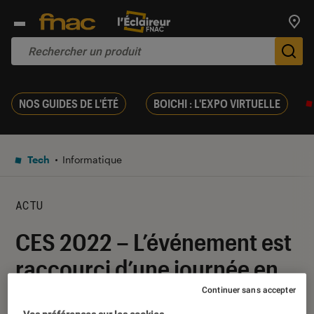
Trouv
De
NOS GUIDES DE L'ÉTÉ
BOICHI : L'EXPO VIRTUELLE
Tech
Informatique
ACTU
CES 2022 – L’événement est
raccourci d’une journée en
raison de la crise sanitaire
Continuer sans accepter