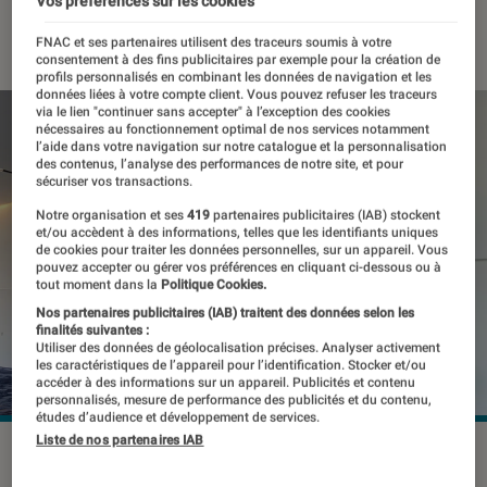
Vos préférences sur les cookies
03 janvier 2022
・
Par
Thomas Estimbre
FNAC et ses partenaires utilisent des traceurs soumis à votre
consentement à des fins publicitaires par exemple pour la création de
profils personnalisés en combinant les données de navigation et les
données liées à votre compte client. Vous pouvez refuser les traceurs
via le lien "continuer sans accepter" à l’exception des cookies
nécessaires au fonctionnement optimal de nos services notamment
l’aide dans votre navigation sur notre catalogue et la personnalisation
des contenus, l’analyse des performances de notre site, et pour
sécuriser vos transactions.
Notre organisation et ses
419
partenaires publicitaires (IAB) stockent
et/ou accèdent à des informations, telles que les identifiants uniques
de cookies pour traiter les données personnelles, sur un appareil. Vous
pouvez accepter ou gérer vos préférences en cliquant ci-dessous ou à
tout moment dans la
Politique Cookies.
Nos partenaires publicitaires (IAB) traitent des données selon les
finalités suivantes :
Utiliser des données de géolocalisation précises. Analyser activement
les caractéristiques de l’appareil pour l’identification. Stocker et/ou
accéder à des informations sur un appareil. Publicités et contenu
personnalisés, mesure de performance des publicités et du contenu,
études d’audience et développement de services.
Liste de nos partenaires IAB
Le CES 2022 se tiendra du 5 au 7 janvier 2022.
©CES