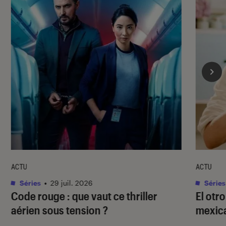
ACTU
ACTU
Séries
•
29 juil. 2026
Séries
Code rouge
: que vaut ce thriller
El otr
aérien sous tension ?
mexica