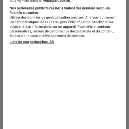
tout moment dans la
Politique Cookies.
Après une première saison vivement
Nos partenaires publicitaires (IAB) traitent des données selon les
finalités suivantes :
saluée par la critique et le public,
Vigil
Utiliser des données de géolocalisation précises. Analyser activement
les caractéristiques de l’appareil pour l’identification. Stocker et/ou
fait son retour avec une enquête
accéder à des informations sur un appareil. Publicités et contenu
personnalisés, mesure de performance des publicités et du contenu,
haletante et audacieuse. Mais pourra-
études d’audience et développement de services.
t-elle surpasser la précédente ? Les
Liste de nos partenaires IAB
spécialistes ont tranché.
Introduction
En janvier 2022,
Arte
surprenait tout le monde
avec
Vigil
, une série policière créée par Tom
Edge (
The Crown
) et portée Suranne Jones
(
Gentleman Jack
) et Rose Leslie (
Game of
Thrones
). Gros succès d’audience sur la BBC –
où elle a fait ses premiers pas –, la production
britannique a aussi conquis les spectateurs