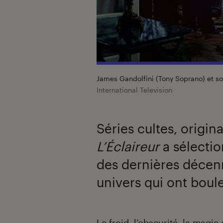
James Gandolfini (Tony Soprano) et so
International Television
Séries cultes, origin
L’Éclaireur
a sélecti
des dernières décenn
univers qui ont boul
Introduction
Le froid, l’obscurité, la magi