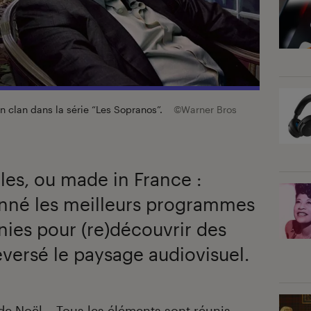
n clan dans la série “Les Sopranos”.
©Warner Bros
ales, ou made in France :
onné les meilleurs programmes
ies pour (re)découvrir des
eversé le paysage audiovisuel.
e de Noël… Tous les éléments sont réunis