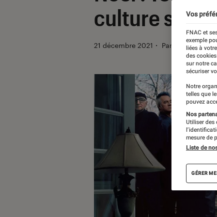
culture sériel
Vos préfé
FNAC et ses
exemple pou
21 décembre 2021
・
Par
Agathe Rena
liées à votr
des cookies
sur notre c
sécuriser vo
Notre organ
telles que l
pouvez acce
Nos partenai
Utiliser des
l’identifica
mesure de p
Liste de no
GÉRER ME