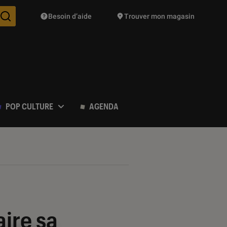
Besoin d’aide
Trouver mon magasin
Des suggestions de produits vont vous être proposées pendant vo
POP CULTURE
AGENDA
aire sa