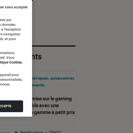
er sans accepter
ires par
es données
 à l’exception
re navigation
te, et pour
ormations,
 plus récents
reil. Vous
tique Cookies.
appareil pour
Périphériques, accessoires
 personnalisés,
rvices.
et composants
•
17H25
Corsair mise sur le gaming
accessible avec une
ACCEPTE
nouvelle gamme à petit prix
Application
•
15H10