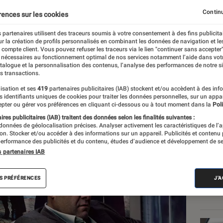
le
Continu
rences sur les cookies
 partenaires utilisent des traceurs soumis à votre consentement à des fins publicita
r la création de profils personnalisés en combinant les données de navigation et l
c
e compte client. Vous pouvez refuser les traceurs via le lien "continuer sans accepter"
 nécessaires au fonctionnement optimal de nos services notamment l’aide dans vot
atalogue et la personnalisation des contenus, l’analyse des performances de notre si
s transactions.
isation et ses
419
partenaires publicitaires (IAB) stockent et/ou accèdent à des inf
Les
es identifiants uniques de cookies pour traiter les données personnelles, sur un appa
pter ou gérer vos préférences en cliquant ci-dessous ou à tout moment dans la
Poli
res publicitaires (IAB) traitent des données selon les finalités suivantes :
 données de géolocalisation précises. Analyser activement les caractéristiques de l’
tion. Stocker et/ou accéder à des informations sur un appareil. Publicités et contenu
erformance des publicités et du contenu, études d’audience et développement de se
s partenaires IAB
S PRÉFÉRENCES
J'