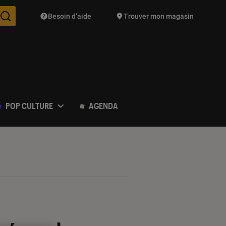
Besoin d’aide
Trouver mon magasin
Des suggestions de produits vont vous être proposées pendant vo
POP CULTURE
AGENDA