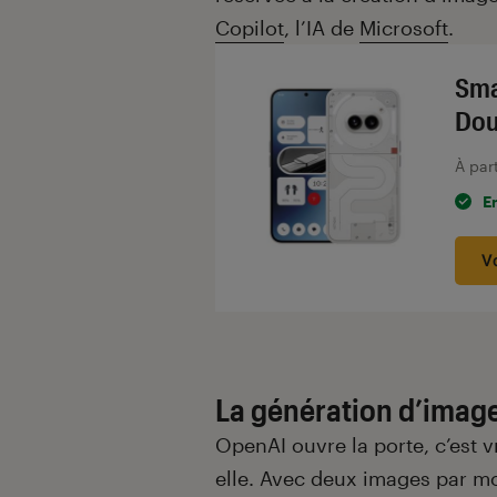
Copilot
, l’IA de
Microsoft
.
Sma
Dou
À par
E
V
La génération d’image
OpenAI ouvre la porte, c’est 
elle. Avec deux images par mo