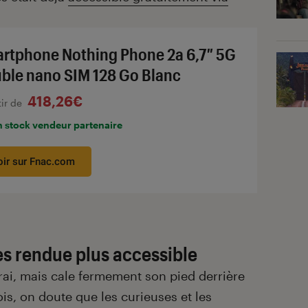
rtphone Nothing Phone 2a 6,7″ 5G
ble nano SIM 128 Go Blanc
418,26€
tir de
n stock vendeur partenaire
oir sur Fnac.com
s rendue plus accessible
vrai, mais cale fermement son pied derrière
is, on doute que les curieuses et les