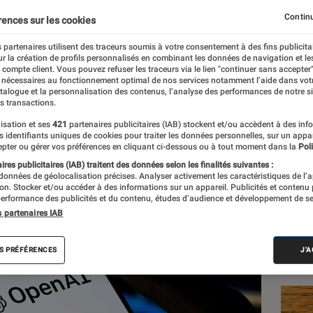
us pouvez maintenant gé
Continu
rences sur les cookies
ois gratuitement
 partenaires utilisent des traceurs soumis à votre consentement à des fins publicita
r la création de profils personnalisés en combinant les données de navigation et l
e compte client. Vous pouvez refuser les traceurs via le lien "continuer sans accepter"
 nécessaires au fonctionnement optimal de nos services notamment l’aide dans vot
atalogue et la personnalisation des contenus, l’analyse des performances de notre si
s transactions.
isation et ses
421
partenaires publicitaires (IAB) stockent et/ou accèdent à des inf
es identifiants uniques de cookies pour traiter les données personnelles, sur un appa
Les
pter ou gérer vos préférences en cliquant ci-dessous ou à tout moment dans la
Poli
res publicitaires (IAB) traitent des données selon les finalités suivantes :
 données de géolocalisation précises. Analyser activement les caractéristiques de l’
tion. Stocker et/ou accéder à des informations sur un appareil. Publicités et contenu
erformance des publicités et du contenu, études d’audience et développement de se
s partenaires IAB
S PRÉFÉRENCES
J'