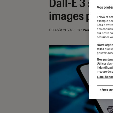
Dall-E 3 : vo
Vos préfé
images par m
FNAC et ses
exemple pou
liées à votr
des cookies
09 août 2024
・
Par
Pierre Crochart
sur notre c
sécuriser vo
Notre organ
telles que l
pouvez acce
Nos partenai
Utiliser des
l’identifica
mesure de p
Liste de no
GÉRER ME