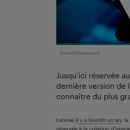
©sdx15/Shutterstock
Jusqu’ici réservée a
dernière version de l
connaître du plus g
Introduction
Lancée
il y a bientôt un an
, l
réservée à la création d’image