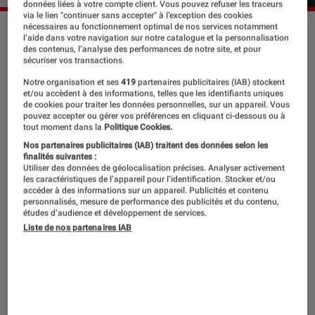
données liées à votre compte client. Vous pouvez refuser les traceurs
via le lien "continuer sans accepter" à l’exception des cookies
nécessaires au fonctionnement optimal de nos services notamment
Lossapardo a sorti son premier album studio, “If I Were to
l’aide dans votre navigation sur notre catalogue et la personnalisation
Paint it”, en mai 2024.
©Rayan Nohra
des contenus, l’analyse des performances de notre site, et pour
sécuriser vos transactions.
Notre organisation et ses
419
partenaires publicitaires (IAB) stockent
et/ou accèdent à des informations, telles que les identifiants uniques
Finaliste du prix Joséphine 2024,
de cookies pour traiter les données personnelles, sur un appareil. Vous
célébrant la diversité de la scène
pouvez accepter ou gérer vos préférences en cliquant ci-dessous ou à
tout moment dans la
Politique Cookies.
musicale française, Lossapardo a
Nos partenaires publicitaires (IAB) traitent des données selon les
finalités suivantes :
dévoilé en mai dernier
If I Were to
Utiliser des données de géolocalisation précises. Analyser activement
Paint it
, son premier album studio. À
les caractéristiques de l’appareil pour l’identification. Stocker et/ou
accéder à des informations sur un appareil. Publicités et contenu
l’occasion de sa sélection,
L’Éclaireur
a
personnalisés, mesure de performance des publicités et du contenu,
études d’audience et développement de services.
eu la chance d’échanger avec ce
Liste de nos partenaires IAB
touche-à-tout, véritable étoile
montante de la musique.