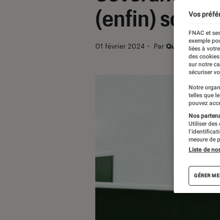
(enfin) son t
Vos préfé
FNAC et ses
exemple pou
01 février 2024
・
Par
Quentin Lewis
liées à votr
des cookies
sur notre c
sécuriser vo
Notre organ
telles que l
pouvez acce
Nos partenai
Utiliser des
l’identifica
mesure de p
Liste de no
GÉRER ME