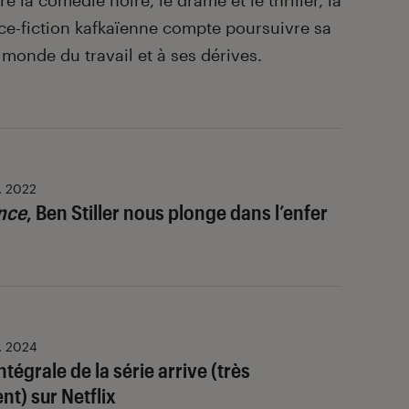
e la comédie noire, le drame et le thriller, la
ce-fiction kafkaïenne compte poursuivre sa
 monde du travail et à ses dérives.
. 2022
nce
, Ben Stiller nous plonge dans l’enfer
n. 2024
intégrale de la série arrive (très
t) sur Netflix