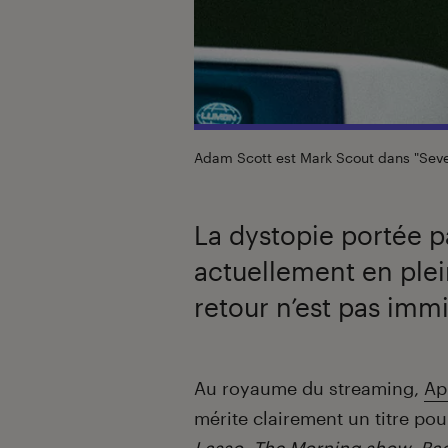
Adam Scott est Mark Scout dans "Sev
La dystopie portée p
actuellement en ple
retour n’est pas imm
Introduction
Au royaume du streaming,
Ap
mérite clairement un titre pour