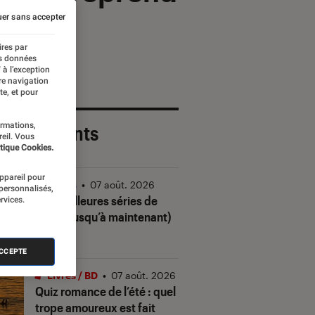
er sans accepter
ires par
es données
 à l’exception
re navigation
te, et pour
ormations,
 plus récents
reil. Vous
tique Cookies.
appareil pour
Séries
•
07 août. 2026
 personnalisés,
Les meilleures séries de
rvices.
2026 (jusqu’à maintenant)
ACCEPTE
Livres / BD
•
07 août. 2026
Quiz romance de l’été : quel
trope amoureux est fait