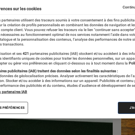
ournage
Continu
rences sur les cookies
 partenaires utilisent des traceurs soumis à votre consentement à des fins publicita
r la création de profils personnalisés en combinant les données de navigation et l
e compte client. Vous pouvez refuser les traceurs via le lien "continuer sans accepter"
 nécessaires au fonctionnement optimal de nos services notamment l’aide dans vot
atalogue et la personnalisation des contenus, l’analyse des performances de notre si
s transactions.
isation et ses
421
partenaires publicitaires (IAB) stockent et/ou accèdent à des inf
Les
es identifiants uniques de cookies pour traiter les données personnelles, sur un appa
pter ou gérer vos préférences en cliquant ci-dessous ou à tout moment dans la
Poli
res publicitaires (IAB) traitent des données selon les finalités suivantes :
 données de géolocalisation précises. Analyser activement les caractéristiques de l’
tion. Stocker et/ou accéder à des informations sur un appareil. Publicités et contenu
erformance des publicités et du contenu, études d’audience et développement de se
s partenaires IAB
S PRÉFÉRENCES
J'