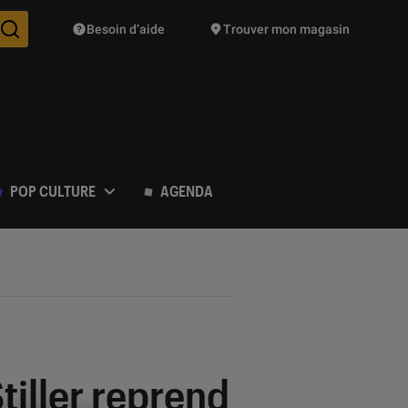
Besoin d’aide
Trouver mon magasin
Des suggestions de produits vont vous être proposées pendant vo
POP CULTURE
AGENDA
Stiller reprend