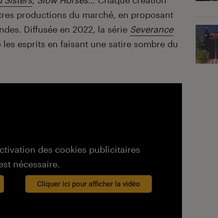
 Sisters
,
Slow Horses
… Chaque création
tres productions du marché, en proposant
ondes. Diffusée en 2022, la série
Severance
 les esprits en faisant une satire sombre du
activation des cookies publicitaires
est nécessaire.
Cliquer ici pour afficher la vidéo