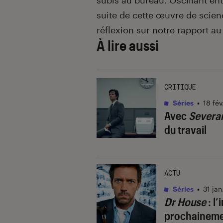
subis au bureau. Oscillant entr
suite de cette œuvre de scien
réflexion sur notre rapport au
À lire aussi
CRITIQUE
Séries
•
18 fév
Avec
Severa
du travail
ACTU
Séries
•
31 ja
Dr House
: l’
prochainemen