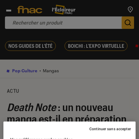
Trouv
De
NOS GUIDES DE L'ÉTÉ
BOICHI : L'EXPO VIRTUELLE
Pop Culture
Mangas
ACTU
Death Note
: un nouveau
manga est-il en préparation
?
Continuer sans accepter