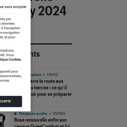
d’Annecy 2024
er sans accepter
ires par
es données
 à l’exception
re navigation
te, et pour
ormations,
 plus récents
reil. Vous
tique Cookies.
appareil pour
Application
•
15H10
 personnalisés,
Gmail barre la route aux
rvices.
adresses tierces : ce qu’il
faut savoir pour se préparer
ACCEPTE
Casques audio
•
15H00
Bose renouvelle enfin son
casque QuietComfort et lui