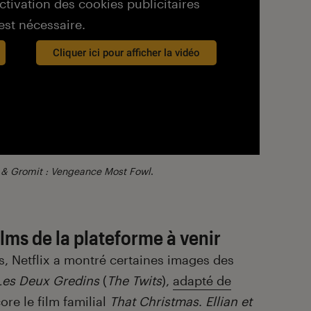
activation des cookies publicitaires
est nécessaire.
Cliquer ici pour afficher la vidéo
 & Gromit : Vengeance Most Fowl
.
lms de la plateforme à venir
s, Netflix a montré certaines images des
Les Deux Gredins
(
The Twits
),
adapté de
ore le film familial
That Christmas
.
Ellian et