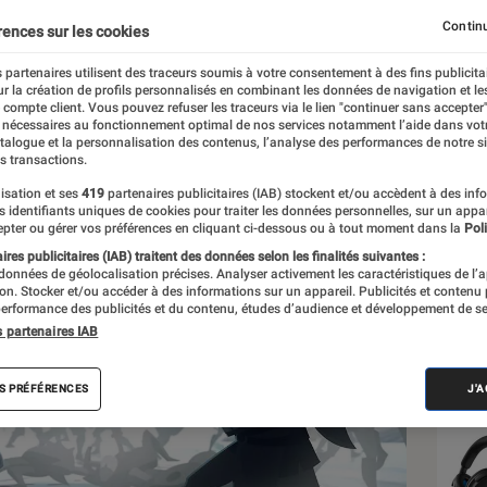
’animation au Festival 
Continu
rences sur les cookies
 partenaires utilisent des traceurs soumis à votre consentement à des fins publicita
r la création de profils personnalisés en combinant les données de navigation et l
e compte client. Vous pouvez refuser les traceurs via le lien "continuer sans accepter"
 nécessaires au fonctionnement optimal de nos services notamment l’aide dans vot
atalogue et la personnalisation des contenus, l’analyse des performances de notre si
s transactions.
isation et ses
419
partenaires publicitaires (IAB) stockent et/ou accèdent à des inf
Les
es identifiants uniques de cookies pour traiter les données personnelles, sur un appa
pter ou gérer vos préférences en cliquant ci-dessous ou à tout moment dans la
Poli
res publicitaires (IAB) traitent des données selon les finalités suivantes :
 données de géolocalisation précises. Analyser activement les caractéristiques de l’
tion. Stocker et/ou accéder à des informations sur un appareil. Publicités et contenu
erformance des publicités et du contenu, études d’audience et développement de se
s partenaires IAB
S PRÉFÉRENCES
J'