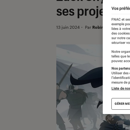
ses projets d
Vos préfé
FNAC et ses
exemple pou
13 juin 2024
・
Par
Robin Negre
liées à votr
des cookies
sur notre c
sécuriser vo
Notre organ
telles que l
pouvez acce
Nos partenai
Utiliser des
l’identifica
mesure de p
Liste de no
GÉRER ME