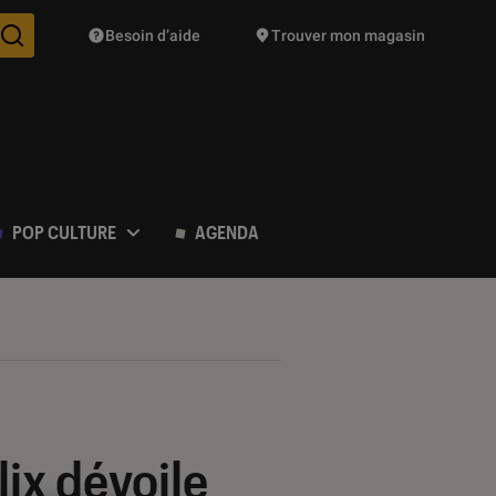
Besoin d’aide
Trouver mon magasin
Des suggestions de produits vont vous être proposées pendant vo
POP CULTURE
AGENDA
lix dévoile