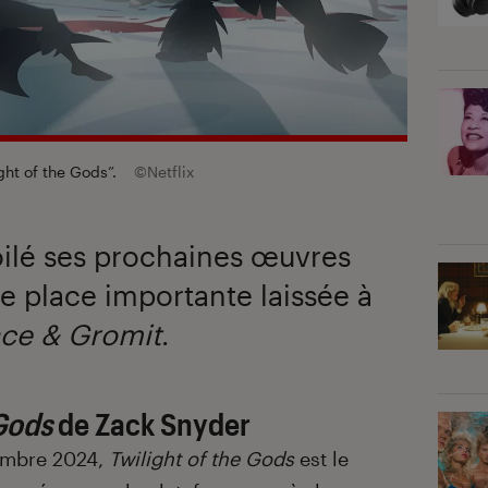
ght of the Gods”.
©Netflix
oilé ses prochaines œuvres
e place importante laissée à
ace & Gromit
.
 Gods
de Zack Snyder
tembre 2024,
Twilight of the Gods
est le