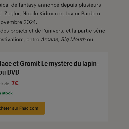
ical de fantasy annoncé depuis plusieurs
l Zegler, Nicole Kidman et Javier Bardem
2 novembre 2024.
 des projets et de l’univers, et la partie série
stivaliers, entre
Arcane
,
Big Mouth
ou
lace et Gromit Le mystère du lapin-
ou DVD
7€
tir de
n stock
cheter sur Fnac.com