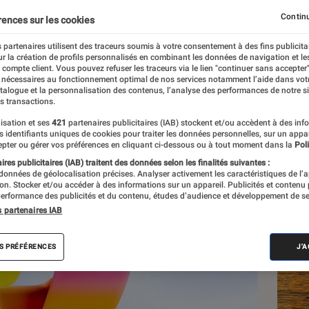
A de Microsoft
Continu
rences sur les cookies
 partenaires utilisent des traceurs soumis à votre consentement à des fins publicita
r la création de profils personnalisés en combinant les données de navigation et l
e compte client. Vous pouvez refuser les traceurs via le lien "continuer sans accepter"
 nécessaires au fonctionnement optimal de nos services notamment l’aide dans vot
atalogue et la personnalisation des contenus, l’analyse des performances de notre si
s transactions.
isation et ses
421
partenaires publicitaires (IAB) stockent et/ou accèdent à des inf
Les
es identifiants uniques de cookies pour traiter les données personnelles, sur un appa
pter ou gérer vos préférences en cliquant ci-dessous ou à tout moment dans la
Poli
res publicitaires (IAB) traitent des données selon les finalités suivantes :
 données de géolocalisation précises. Analyser activement les caractéristiques de l’
tion. Stocker et/ou accéder à des informations sur un appareil. Publicités et contenu
erformance des publicités et du contenu, études d’audience et développement de se
s partenaires IAB
S PRÉFÉRENCES
J'