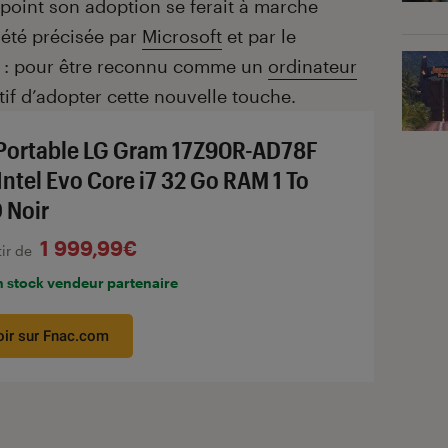
point son adoption se ferait à marche
 été précisée par
Microsoft
et par le
el : pour être reconnu comme un
ordinateur
tif d’adopter cette nouvelle touche.
Portable LG Gram 17Z90R-AD78F
 Intel Evo Core i7 32 Go RAM 1 To
 Noir
1 999,99€
tir de
n stock vendeur partenaire
oir sur Fnac.com