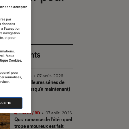
er sans accepter
ires par
es données
 à l’exception
re navigation
te, et pour
ormations,
 plus récents
reil. Vous
tique Cookies.
appareil pour
Séries
•
07 août. 2026
 personnalisés,
Les meilleures séries de
rvices.
2026 (jusqu’à maintenant)
ACCEPTE
Livres / BD
•
07 août. 2026
Quiz romance de l’été : quel
trope amoureux est fait