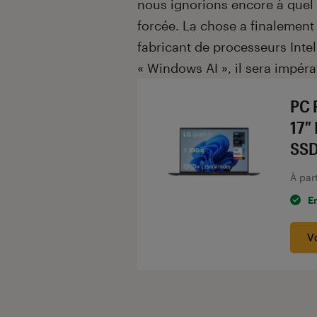
nous ignorions encore à quel 
forcée. La chose a finalement
fabricant de processeurs Int
« Windows AI », il sera impéra
PC 
17″
SSD
À par
E
V