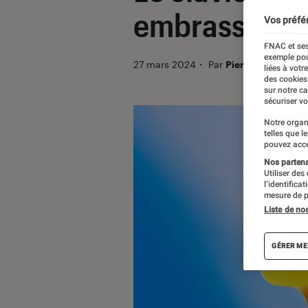
embrasser l’I
Vos préfé
FNAC et ses
exemple pou
27 mars 2024
・
Par
Pierre Crochart
liées à votr
des cookies
sur notre c
sécuriser vo
Notre organ
telles que l
pouvez acce
Nos partenai
Utiliser des
l’identifica
mesure de p
Liste de no
GÉRER ME