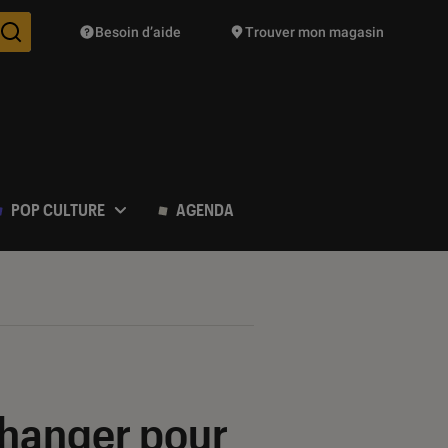
Besoin d’aide
Trouver mon magasin
Des suggestions de produits vont vous être proposées pendant vo
POP CULTURE
AGENDA
 changer pour