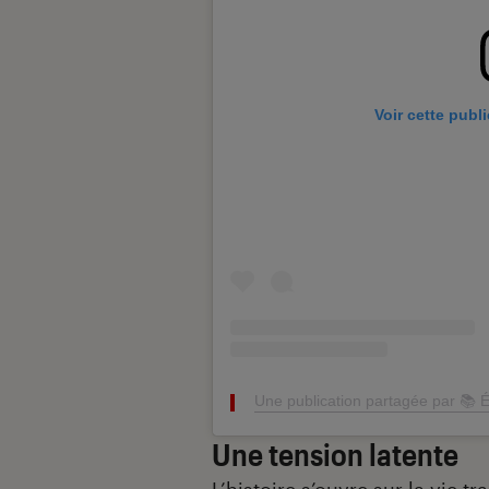
Voir cette publ
Une publication partagée par 📚 É
Une tension latente
L’histoire s’ouvre sur la vie 