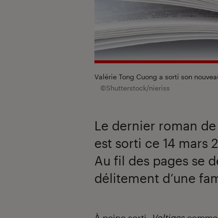
Valérie Tong Cuong a sorti son nouvea
©Shutterstock/nieriss
Le dernier roman de
est sorti ce 14 mars 
Au fil des pages se d
délitement d’une fam
Introduction
À peine sorti,
Voltiges
commence