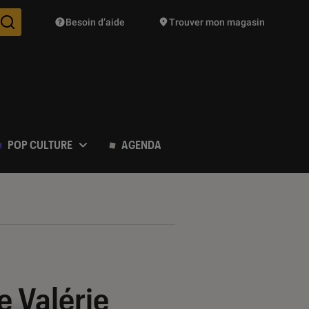
Besoin d’aide
Trouver mon magasin
Des suggestions de produits vont vous être proposées pendant vo
POP CULTURE
AGENDA
e Valérie