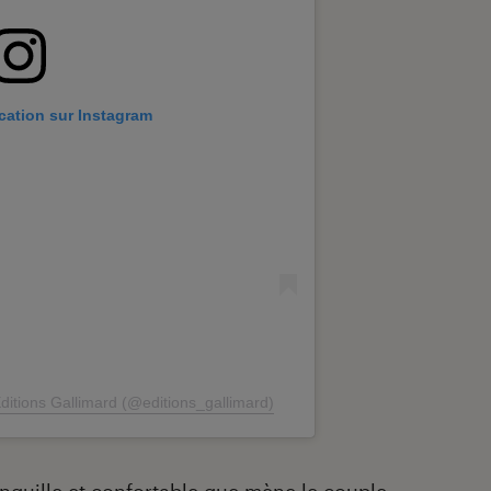
ication sur Instagram
ditions Gallimard (@editions_gallimard)
tranquille et confortable que mène le couple