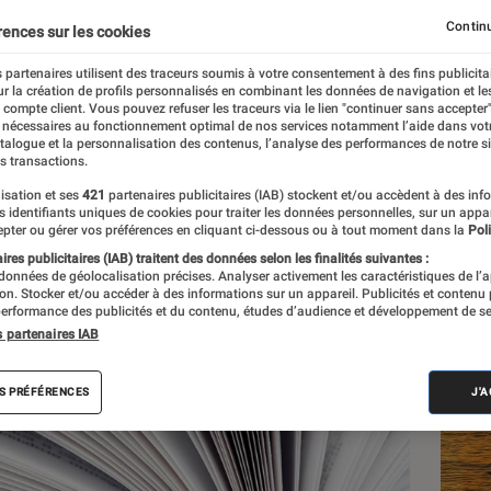
?
Continu
rences sur les cookies
 partenaires utilisent des traceurs soumis à votre consentement à des fins publicita
r la création de profils personnalisés en combinant les données de navigation et l
e compte client. Vous pouvez refuser les traceurs via le lien "continuer sans accepter"
 nécessaires au fonctionnement optimal de nos services notamment l’aide dans vot
atalogue et la personnalisation des contenus, l’analyse des performances de notre si
s transactions.
isation et ses
421
partenaires publicitaires (IAB) stockent et/ou accèdent à des inf
Les
es identifiants uniques de cookies pour traiter les données personnelles, sur un appa
pter ou gérer vos préférences en cliquant ci-dessous ou à tout moment dans la
Poli
res publicitaires (IAB) traitent des données selon les finalités suivantes :
 données de géolocalisation précises. Analyser activement les caractéristiques de l’
tion. Stocker et/ou accéder à des informations sur un appareil. Publicités et contenu
erformance des publicités et du contenu, études d’audience et développement de se
s partenaires IAB
S PRÉFÉRENCES
J'