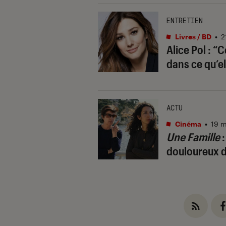
ENTRETIEN
Livres / BD
•
2
Alice Pol : “
dans ce qu’el
ACTU
Cinéma
•
19 m
Une Famille
:
douloureux 