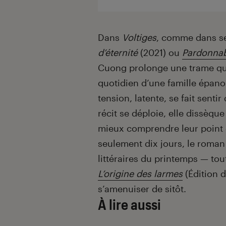
Dans
Voltiges
, comme dans se
d’éternité
(2021) ou
Pardonnab
Cuong prolonge une trame qui l
quotidien d’une famille épanoui
tension, latente, se fait sent
récit se déploie, elle dissèq
mieux comprendre leur point 
seulement dix jours, le roman 
littéraires du printemps — to
L’origine des larmes
(Édition d
s’amenuiser de sitôt.
À lire aussi