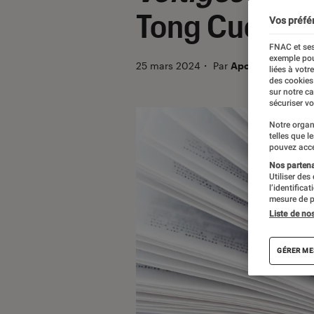
Tong Cuong 
Vos préfé
FNAC et ses
exemple pou
25 mars 2024
・
Par
Apolline Coëffet
liées à votr
des cookies
sur notre c
sécuriser vo
Notre organ
telles que l
pouvez acce
Nos partenai
Utiliser des
l’identifica
mesure de p
Liste de no
GÉRER ME