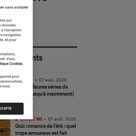
er sans accepter
ires par
es données
 à l’exception
re navigation
te, et pour
ormations,
 plus récents
reil. Vous
tique Cookies.
appareil pour
Séries
•
07 août. 2026
 personnalisés,
Les meilleures séries de
rvices.
2026 (jusqu’à maintenant)
ACCEPTE
Livres / BD
•
07 août. 2026
Quiz romance de l’été : quel
trope amoureux est fait