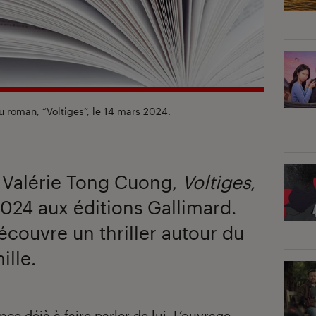
u roman, “Voltiges”, le 14 mars 2024.
 Valérie Tong Cuong,
Voltiges
,
2024 aux éditions Gallimard.
écouvre un thriller autour du
ille.
 déjà à faire parler de lui. L’ouvrage,