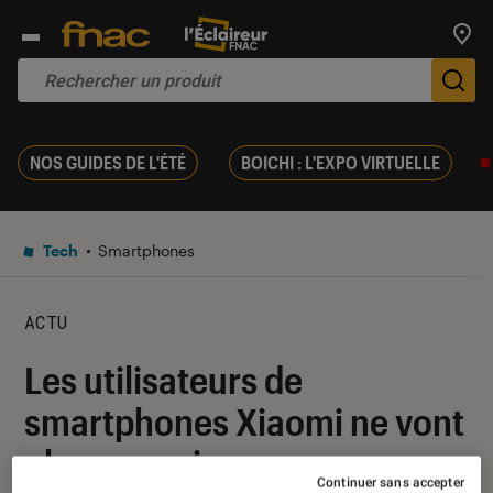
Trouv
De
NOS GUIDES DE L'ÉTÉ
BOICHI : L'EXPO VIRTUELLE
Tech
Smartphones
ACTU
Les utilisateurs de
smartphones Xiaomi ne vont
plus pouvoir ruser avec
Continuer sans accepter