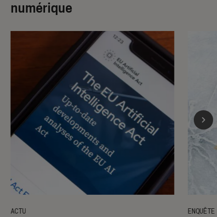
numérique
ACTU
ENQUÊTE